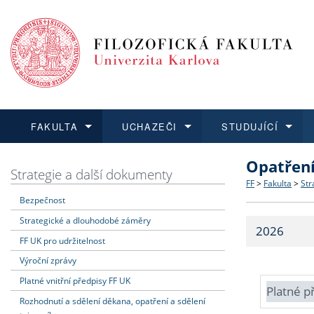
FAKULTA
UCHAZEČI
STUDUJÍCÍ
Opatřen
FAKULTA
UCHAZEČI
STUDUJÍCÍ
VĚDA A VÝZKUM
ZAHRANIČÍ
Struktura a
Co studova
Bakalářsk
O vědě a 
Aktuální n
Strategie a další dokumenty
FF
>
Fakulta
>
Str
Bezpečnost
Dozvědět se více
Podat přihlášku
Dozvědět se více
Dozvědět se více
Dozvědět se více
Strategie 
Učitelské 
Doktorské
Akademické
Vyjíždějící
Strategické a dlouhodobé záměry
2026
Podpora a
Informace 
Rigorózní 
Granty a p
Přijíždějíc
FF UK pro udržitelnost
Výroční zprávy
Absolventi
Vyjíždějíc
Platné vnitřní předpisy FF UK
Platné p
Rozhodnutí a sdělení děkana, opatření a sdělení
Fakultní š