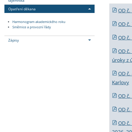
tajemníka
Opatření děkana
OD č.
Harmonogram akademického roku
OD č.
Směrnice a provozní řády
OD č. 
Zápisy
OD č.
úroky z 
OD č.
Karlovy
OD č. 
OD č.
OD č.
2026_202