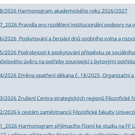
 8/2026 Harmonogram akademického roku 2026/2027
 7_2026 Pravidla pro rozdělení institucionální podpory n
6/2026 Poskytování a čerpání dnů osobního volna a rozvoje
 5/2026 Podrobnosti k poskytování příspěvku ze sociálníh
účelového úvěru na potřeby související s bytovými potřeb
 4/2026 Změna opatření děkana č. 18/2025, Organizační a p
3/2026 Zrušení Centra strategických regionů Filozofické f
 2/2026 k
cestám zaměstnanců Filozofické fakulty Univerzi
 1_2026 Harmonogram přijímacího řízení ke studiu na FF 
7 a příprav přijímacího řízení ke studiu začínajícímu 