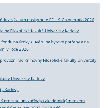
a vědu a výzkum poskytnuté FF UK_Co operatio 2026
 na Filozofické fakultě Univerzity Karlovy
o fondu na úroky z úvěru na bytové potřeby a na
ami v roce 2026
rovozní řád Knihovny Filozofické fakulty Univerzity
akulty Univerzity Karlovy
ty Karlovy
UK pro studium začínající akademickým rokem
akademickým rokem 2027_2028.pdf