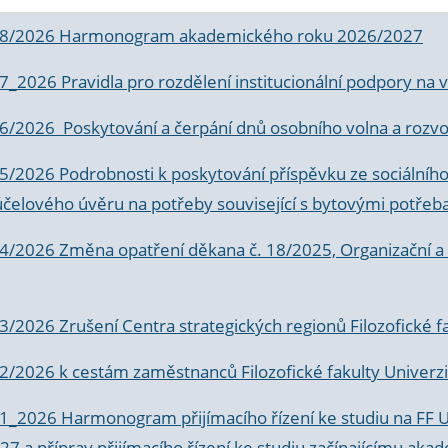
 8/2026 Harmonogram akademického roku 2026/2027
 7_2026 Pravidla pro rozdělení institucionální podpory n
6/2026 Poskytování a čerpání dnů osobního volna a rozvoje
 5/2026 Podrobnosti k poskytování příspěvku ze sociálníh
účelového úvěru na potřeby související s bytovými potřeb
 4/2026 Změna opatření děkana č. 18/2025, Organizační a p
3/2026 Zrušení Centra strategických regionů Filozofické f
 2/2026 k
cestám zaměstnanců Filozofické fakulty Univerzi
 1_2026 Harmonogram přijímacího řízení ke studiu na FF 
7 a příprav přijímacího řízení ke studiu začínajícímu 