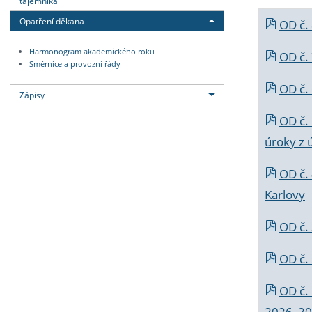
tajemníka
Opatření děkana
OD č.
Harmonogram akademického roku
OD č.
Směrnice a provozní řády
OD č. 
Zápisy
OD č.
úroky z 
OD č.
Karlovy
OD č. 
OD č.
OD č.
2026_202