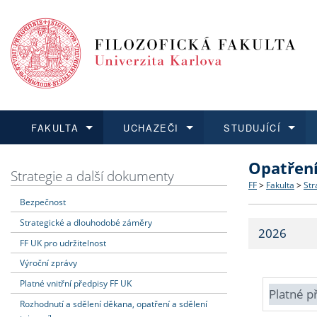
FAKULTA
UCHAZEČI
STUDUJÍCÍ
Opatřen
FAKULTA
UCHAZEČI
STUDUJÍCÍ
VĚDA A VÝZKUM
ZAHRANIČÍ
Struktura a
Co studova
Bakalářsk
O vědě a 
Aktuální n
Strategie a další dokumenty
FF
>
Fakulta
>
Str
Bezpečnost
Dozvědět se více
Podat přihlášku
Dozvědět se více
Dozvědět se více
Dozvědět se více
Strategie 
Učitelské 
Doktorské
Akademické
Vyjíždějící
Strategické a dlouhodobé záměry
2026
Podpora a
Informace 
Rigorózní 
Granty a p
Přijíždějíc
FF UK pro udržitelnost
Výroční zprávy
Absolventi
Vyjíždějíc
Platné vnitřní předpisy FF UK
Platné p
Rozhodnutí a sdělení děkana, opatření a sdělení
Fakultní š