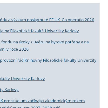
a vědu a výzkum poskytnuté FF UK_Co operatio 2026
 na Filozofické fakultě Univerzity Karlovy
o fondu na úroky z úvěru na bytové potřeby a na
ami v roce 2026
rovozní řád Knihovny Filozofické fakulty Univerzity
akulty Univerzity Karlovy
ty Karlovy
UK pro studium začínající akademickým rokem
akademickým rokem 2027_2028.pdf