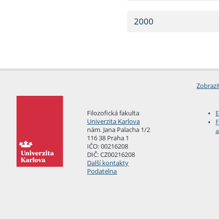
2000
Zobrazi
Filozofická fakulta
E
Univerzita Karlova
F
nám. Jana Palacha 1/2
a
116 38 Praha 1
IČO: 00216208
DIČ: CZ00216208
Další kontakty
Podatelna