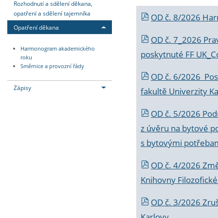
Rozhodnutí a sdělení děkana,
opatření a sdělení tajemníka
OD č. 8/2026 Ha
Opatření děkana
OD č. 7_2026 Prav
Harmonogram akademického
poskytnuté FF UK_C
roku
Směrnice a provozní řády
OD č. 6/2026 Posk
Zápisy
fakultě Univerzity K
OD č. 5/2026 Podr
z úvěru na bytové po
s bytovými potřebam
OD č. 4/2026 Změ
Knihovny Filozofické
OD č. 3/2026 Zruš
Karlovy