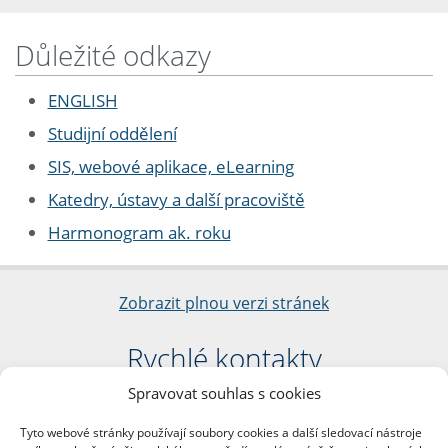
Důležité odkazy
ENGLISH
Studijní oddělení
SIS, webové aplikace, eLearning
Katedry, ústavy a další pracoviště
Harmonogram ak. roku
Zobrazit plnou verzi stránek
Rychlé kontakty
Spravovat souhlas s cookies
Filozofická fakulta
Univerzita Karlova
Tyto webové stránky používají soubory cookies a další sledovací nástroje
nám. Jana Palacha 1/2