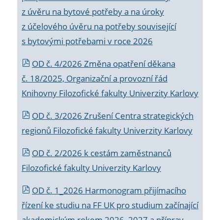
z úvěru na bytové potřeby a na úroky
z účelového úvěru na potřeby související
s bytovými potřebami v roce 2026
OD č. 4/2026 Změna opatření děkana
č. 18/2025, Organizační a provozní řád
Knihovny Filozofické fakulty Univerzity Karlovy
OD č. 3/2026 Zrušení Centra strategických
regionů Filozofické fakulty Univerzity Karlovy
OD č. 2/2026 k
cestám zaměstnanců
Filozofické fakulty Univerzity Karlovy
OD č. 1_2026 Harmonogram přijímacího
řízení ke studiu na FF UK pro studium začínající
akademickým rokem 2026_2027 a příprav