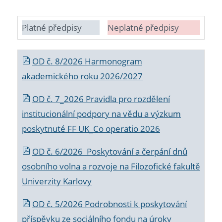
Platné předpisy
Neplatné předpisy
OD č. 8/2026 Harmonogram
akademického roku 2026/2027
OD č. 7_2026 Pravidla pro rozdělení
institucionální podpory na vědu a výzkum
poskytnuté FF UK_Co operatio 2026
OD č. 6/2026 Poskytování a čerpání dnů
osobního volna a rozvoje na Filozofické fakultě
Univerzity Karlovy
OD č. 5/2026 Podrobnosti k poskytování
příspěvku ze sociálního fondu na úroky