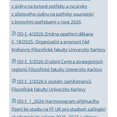
z úvěru na bytové potřeby a na úroky
z účelového úvěru na potřeby související
s bytovými potřebami v roce 2026
OD č. 4/2026 Změna opatření děkana
č. 18/2025, Organizační a provozní řád
Knihovny Filozofické fakulty Univerzity Karlovy
OD č. 3/2026 Zrušení Centra strategických
regionů Filozofické fakulty Univerzity Karlovy
OD č. 2/2026 k
cestám zaměstnanců
Filozofické fakulty Univerzity Karlovy
OD č. 1_2026 Harmonogram přijímacího
řízení ke studiu na FF UK pro studium začínající
akademickým rokem 2026_2027 a příprav