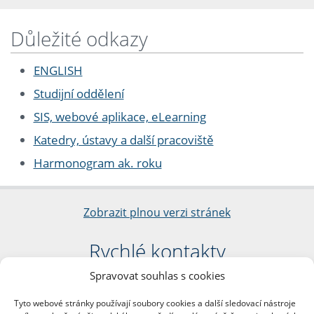
Důležité odkazy
ENGLISH
Studijní oddělení
SIS, webové aplikace, eLearning
Katedry, ústavy a další pracoviště
Harmonogram ak. roku
Zobrazit plnou verzi stránek
Rychlé kontakty
Spravovat souhlas s cookies
Filozofická fakulta
Univerzita Karlova
Tyto webové stránky používají soubory cookies a další sledovací nástroje
nám. Jana Palacha 1/2