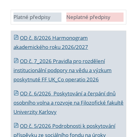
Platné předpisy
Neplatné předpisy
OD č. 8/2026 Harmonogram
akademického roku 2026/2027
OD č. 7_2026 Pravidla pro rozdělení
institucionální podpory na vědu a výzkum
poskytnuté FF UK_Co operatio 2026
OD č. 6/2026 Poskytování a čerpání dnů
osobního volna a rozvoje na Filozofické fakultě
Univerzity Karlovy
OD č. 5/2026 Podrobnosti k poskytování
příspěvku ze sociálního fondu na úroky