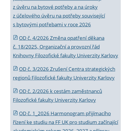
z úvěru na bytové potřeby a na úroky
z účelového úvěru na potřeby související
s bytovými potřebami v roce 2026
OD č. 4/2026 Změna opatření děkana
č. 18/2025, Organizační a provozní řád
Knihovny Filozofické fakulty Univerzity Karlovy
OD č. 3/2026 Zrušení Centra strategických
regionů Filozofické fakulty Univerzity Karlovy
OD č. 2/2026 k
cestám zaměstnanců
Filozofické fakulty Univerzity Karlovy
OD č. 1_2026 Harmonogram přijímacího
řízení ke studiu na FF UK pro studium začínající
akademickým rokem 2026_2027 a příprav