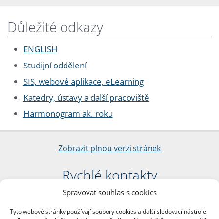
Důležité odkazy
ENGLISH
Studijní oddělení
SIS, webové aplikace, eLearning
Katedry, ústavy a další pracoviště
Harmonogram ak. roku
Zobrazit plnou verzi stránek
Rychlé kontakty
Spravovat souhlas s cookies
Filozofická fakulta
Univerzita Karlova
Tyto webové stránky používají soubory cookies a další sledovací nástroje
nám. Jana Palacha 1/2