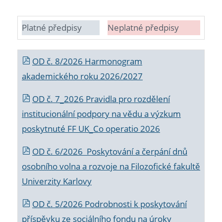
Platné předpisy
Neplatné předpisy
OD č. 8/2026 Harmonogram
akademického roku 2026/2027
OD č. 7_2026 Pravidla pro rozdělení
institucionální podpory na vědu a výzkum
poskytnuté FF UK_Co operatio 2026
OD č. 6/2026 Poskytování a čerpání dnů
osobního volna a rozvoje na Filozofické fakultě
Univerzity Karlovy
OD č. 5/2026 Podrobnosti k poskytování
příspěvku ze sociálního fondu na úroky