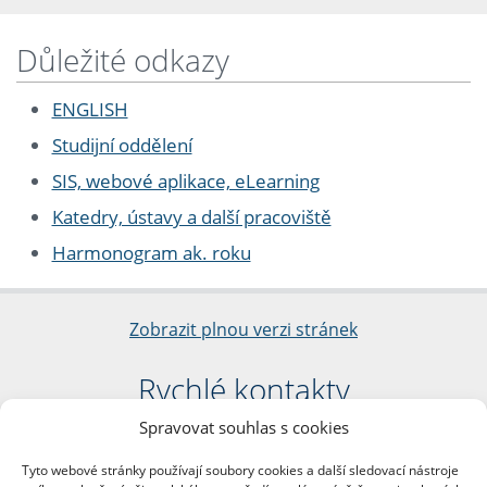
Důležité odkazy
ENGLISH
Studijní oddělení
SIS, webové aplikace, eLearning
Katedry, ústavy a další pracoviště
Harmonogram ak. roku
Zobrazit plnou verzi stránek
Rychlé kontakty
Spravovat souhlas s cookies
Filozofická fakulta
Univerzita Karlova
Tyto webové stránky používají soubory cookies a další sledovací nástroje
nám. Jana Palacha 1/2