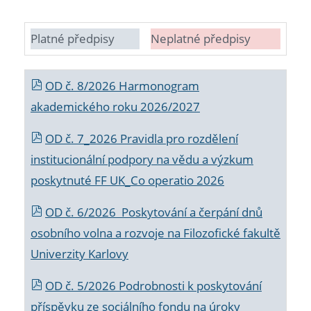
Platné předpisy
Neplatné předpisy
OD č. 8/2026 Harmonogram
akademického roku 2026/2027
OD č. 7_2026 Pravidla pro rozdělení
institucionální podpory na vědu a výzkum
poskytnuté FF UK_Co operatio 2026
OD č. 6/2026 Poskytování a čerpání dnů
osobního volna a rozvoje na Filozofické fakultě
Univerzity Karlovy
OD č. 5/2026 Podrobnosti k poskytování
příspěvku ze sociálního fondu na úroky