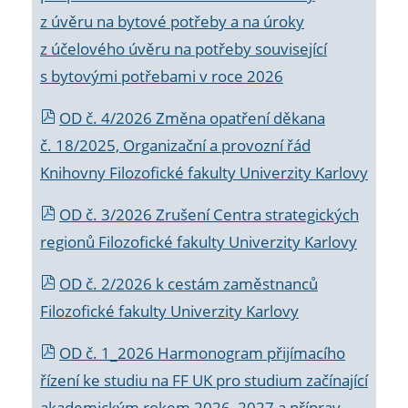
z úvěru na bytové potřeby a na úroky
z účelového úvěru na potřeby související
s bytovými potřebami v roce 2026
OD č. 4/2026 Změna opatření děkana
č. 18/2025, Organizační a provozní řád
Knihovny Filozofické fakulty Univerzity Karlovy
OD č. 3/2026 Zrušení Centra strategických
regionů Filozofické fakulty Univerzity Karlovy
OD č. 2/2026 k
cestám zaměstnanců
Filozofické fakulty Univerzity Karlovy
OD č. 1_2026 Harmonogram přijímacího
řízení ke studiu na FF UK pro studium začínající
akademickým rokem 2026_2027 a příprav