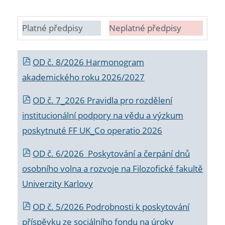
Platné předpisy
Neplatné předpisy
OD č. 8/2026 Harmonogram
akademického roku 2026/2027
OD č. 7_2026 Pravidla pro rozdělení
institucionální podpory na vědu a výzkum
poskytnuté FF UK_Co operatio 2026
OD č. 6/2026 Poskytování a čerpání dnů
osobního volna a rozvoje na Filozofické fakultě
Univerzity Karlovy
OD č. 5/2026 Podrobnosti k poskytování
příspěvku ze sociálního fondu na úroky