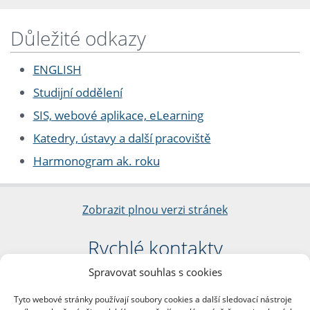
Důležité odkazy
ENGLISH
Studijní oddělení
SIS, webové aplikace, eLearning
Katedry, ústavy a další pracoviště
Harmonogram ak. roku
Zobrazit plnou verzi stránek
Rychlé kontakty
Spravovat souhlas s cookies
Filozofická fakulta
Univerzita Karlova
Tyto webové stránky používají soubory cookies a další sledovací nástroje
nám. Jana Palacha 1/2