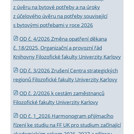
z úvěru na bytové potřeby a na úroky
z účelového úvěru na potřeby související
s bytovými potřebami v roce 2026
OD č. 4/2026 Změna opatření děkana
č. 18/2025, Organizační a provozní řád
Knihovny Filozofické fakulty Univerzity Karlovy
OD č. 3/2026 Zrušení Centra strategických
regionů Filozofické fakulty Univerzity Karlovy
OD č. 2/2026 k
cestám zaměstnanců
Filozofické fakulty Univerzity Karlovy
OD č. 1_2026 Harmonogram přijímacího
řízení ke studiu na FF UK pro studium začínající
akademickým rokem 2026_2027 a příprav