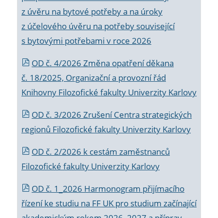
z úvěru na bytové potřeby a na úroky
z účelového úvěru na potřeby související
s bytovými potřebami v roce 2026
OD č. 4/2026 Změna opatření děkana
č. 18/2025, Organizační a provozní řád
Knihovny Filozofické fakulty Univerzity Karlovy
OD č. 3/2026 Zrušení Centra strategických
regionů Filozofické fakulty Univerzity Karlovy
OD č. 2/2026 k
cestám zaměstnanců
Filozofické fakulty Univerzity Karlovy
OD č. 1_2026 Harmonogram přijímacího
řízení ke studiu na FF UK pro studium začínající
akademickým rokem 2026_2027 a příprav