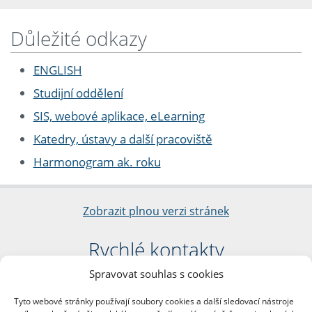
Důležité odkazy
ENGLISH
Studijní oddělení
SIS, webové aplikace, eLearning
Katedry, ústavy a další pracoviště
Harmonogram ak. roku
Zobrazit plnou verzi stránek
Rychlé kontakty
Spravovat souhlas s cookies
Filozofická fakulta
Univerzita Karlova
Tyto webové stránky používají soubory cookies a další sledovací nástroje
nám. Jana Palacha 1/2