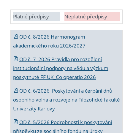
Platné předpisy
Neplatné předpisy
OD č. 8/2026 Harmonogram
akademického roku 2026/2027
OD č. 7_2026 Pravidla pro rozdělení
institucionální podpory na vědu a výzkum
poskytnuté FF UK_Co operatio 2026
OD č. 6/2026 Poskytování a čerpání dnů
osobního volna a rozvoje na Filozofické fakultě
Univerzity Karlovy
OD č. 5/2026 Podrobnosti k poskytování
příspěvku ze sociálního fondu na úroky