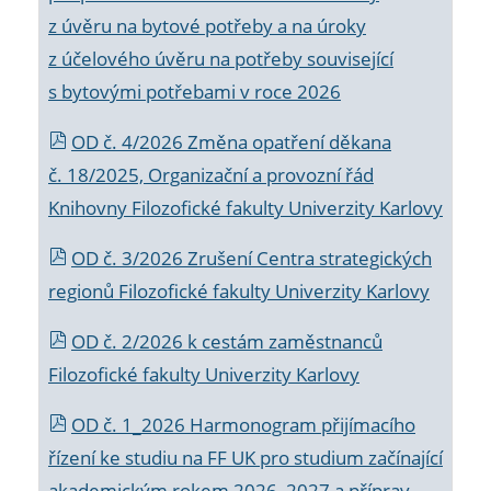
z úvěru na bytové potřeby a na úroky
z účelového úvěru na potřeby související
s bytovými potřebami v roce 2026
OD č. 4/2026 Změna opatření děkana
č. 18/2025, Organizační a provozní řád
Knihovny Filozofické fakulty Univerzity Karlovy
OD č. 3/2026 Zrušení Centra strategických
regionů Filozofické fakulty Univerzity Karlovy
OD č. 2/2026 k
cestám zaměstnanců
Filozofické fakulty Univerzity Karlovy
OD č. 1_2026 Harmonogram přijímacího
řízení ke studiu na FF UK pro studium začínající
akademickým rokem 2026_2027 a příprav