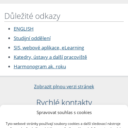
Důležité odkazy
ENGLISH
Studijní oddělení
SIS, webové aplikace, eLearning
Katedry, ústavy a další pracoviště
Harmonogram ak. roku
Zobrazit plnou verzi stránek
Rychlé kontakty
Spravovat souhlas s cookies
Filozofická fakulta
Univerzita Karlova
Tyto webové stránky používají soubory cookies a další sledovací nástroje
nám. Jana Palacha 1/2