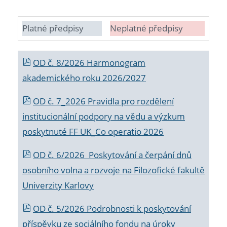
Platné předpisy
Neplatné předpisy
OD č. 8/2026 Harmonogram
akademického roku 2026/2027
OD č. 7_2026 Pravidla pro rozdělení
institucionální podpory na vědu a výzkum
poskytnuté FF UK_Co operatio 2026
OD č. 6/2026 Poskytování a čerpání dnů
osobního volna a rozvoje na Filozofické fakultě
Univerzity Karlovy
OD č. 5/2026 Podrobnosti k poskytování
příspěvku ze sociálního fondu na úroky