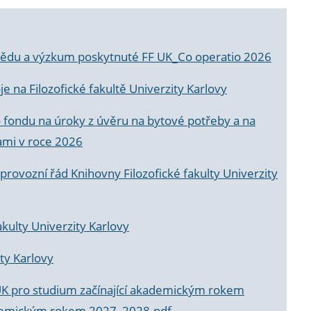
a vědu a výzkum poskytnuté FF UK_Co operatio 2026
 na Filozofické fakultě Univerzity Karlovy
o fondu na úroky z úvěru na bytové potřeby a na
ami v roce 2026
rovozní řád Knihovny Filozofické fakulty Univerzity
akulty Univerzity Karlovy
ty Karlovy
UK pro studium začínající akademickým rokem
akademickým rokem 2027_2028.pdf