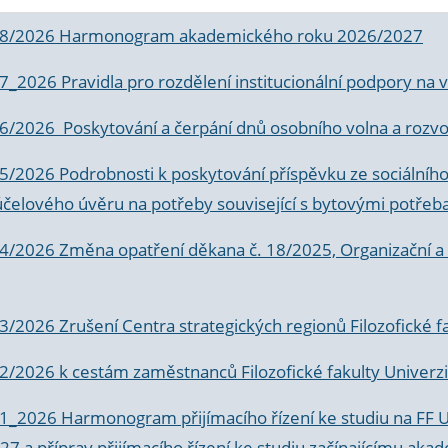
 8/2026 Harmonogram akademického roku 2026/2027
 7_2026 Pravidla pro rozdělení institucionální podpory n
6/2026 Poskytování a čerpání dnů osobního volna a rozvoje
 5/2026 Podrobnosti k poskytování příspěvku ze sociálníh
účelového úvěru na potřeby související s bytovými potřeb
 4/2026 Změna opatření děkana č. 18/2025, Organizační a p
3/2026 Zrušení Centra strategických regionů Filozofické f
 2/2026 k
cestám zaměstnanců Filozofické fakulty Univerzi
 1_2026 Harmonogram přijímacího řízení ke studiu na FF 
7 a příprav přijímacího řízení ke studiu začínajícímu 