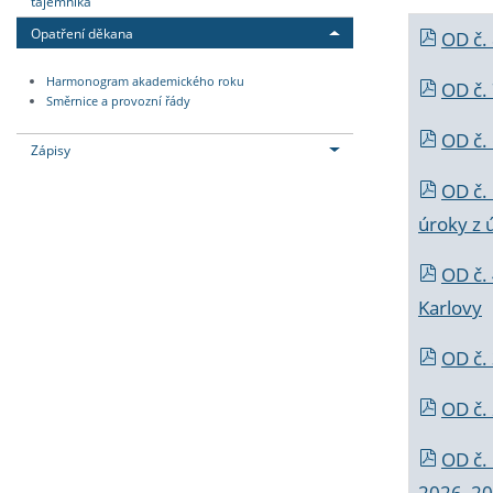
tajemníka
Opatření děkana
OD č.
Harmonogram akademického roku
OD č.
Směrnice a provozní řády
OD č. 
Zápisy
OD č.
úroky z 
OD č.
Karlovy
OD č. 
OD č.
OD č.
2026_202