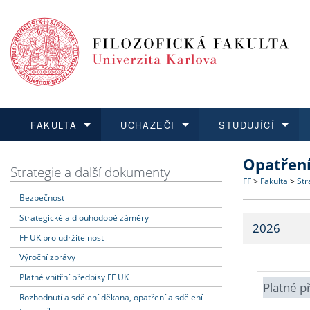
FAKULTA
UCHAZEČI
STUDUJÍCÍ
Opatřen
FAKULTA
UCHAZEČI
STUDUJÍCÍ
VĚDA A VÝZKUM
ZAHRANIČÍ
Struktura a
Co studova
Bakalářsk
O vědě a 
Aktuální n
Strategie a další dokumenty
FF
>
Fakulta
>
Str
Bezpečnost
Dozvědět se více
Podat přihlášku
Dozvědět se více
Dozvědět se více
Dozvědět se více
Strategie 
Učitelské 
Doktorské
Akademické
Vyjíždějící
Strategické a dlouhodobé záměry
2026
Podpora a
Informace 
Rigorózní 
Granty a p
Přijíždějíc
FF UK pro udržitelnost
Výroční zprávy
Absolventi
Vyjíždějíc
Platné vnitřní předpisy FF UK
Platné p
Rozhodnutí a sdělení děkana, opatření a sdělení
Fakultní š