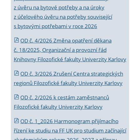
z úvěru na bytové potřeby a na úroky
z účelového úvěru na potřeby související
s bytovými potřebami v roce 2026
OD č. 4/2026 Změna opatření děkana
č. 18/2025, Organizační a provozní řád
Knihovny Filozofické fakulty Univerzity Karlovy
OD č. 3/2026 Zrušení Centra strategických
regionů Filozofické fakulty Univerzity Karlovy
OD č. 2/2026 k
cestám zaměstnanců
Filozofické fakulty Univerzity Karlovy
OD č. 1_2026 Harmonogram přijímacího
řízení ke studiu na FF UK pro studium začínající
akademickým rokem 2026_2027 a příprav