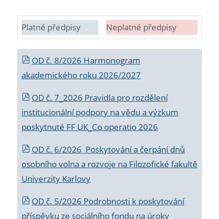
Platné předpisy
Neplatné předpisy
OD č. 8/2026 Harmonogram
akademického roku 2026/2027
OD č. 7_2026 Pravidla pro rozdělení
institucionální podpory na vědu a výzkum
poskytnuté FF UK_Co operatio 2026
OD č. 6/2026 Poskytování a čerpání dnů
osobního volna a rozvoje na Filozofické fakultě
Univerzity Karlovy
OD č. 5/2026 Podrobnosti k poskytování
příspěvku ze sociálního fondu na úroky