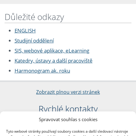
Důležité odkazy
ENGLISH
Studijní oddělení
SIS, webové aplikace, eLearning
Katedry, ústavy a další pracoviště
Harmonogram ak. roku
Zobrazit plnou verzi stránek
Rychlé kontakty
Spravovat souhlas s cookies
Filozofická fakulta
Univerzita Karlova
Tyto webové stránky používají soubory cookies a další sledovací nástroje
nám. Jana Palacha 1/2