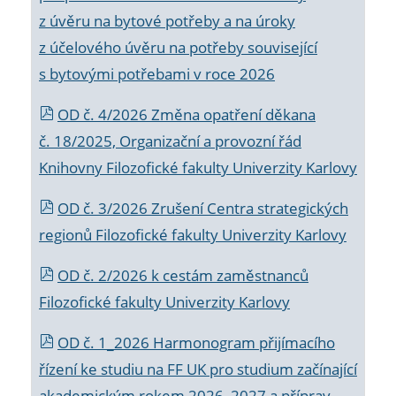
z úvěru na bytové potřeby a na úroky
z účelového úvěru na potřeby související
s bytovými potřebami v roce 2026
OD č. 4/2026 Změna opatření děkana
č. 18/2025, Organizační a provozní řád
Knihovny Filozofické fakulty Univerzity Karlovy
OD č. 3/2026 Zrušení Centra strategických
regionů Filozofické fakulty Univerzity Karlovy
OD č. 2/2026 k
cestám zaměstnanců
Filozofické fakulty Univerzity Karlovy
OD č. 1_2026 Harmonogram přijímacího
řízení ke studiu na FF UK pro studium začínající
akademickým rokem 2026_2027 a příprav