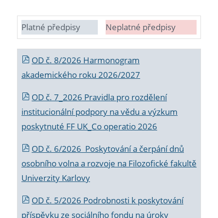
Platné předpisy
Neplatné předpisy
OD č. 8/2026 Harmonogram
akademického roku 2026/2027
OD č. 7_2026 Pravidla pro rozdělení
institucionální podpory na vědu a výzkum
poskytnuté FF UK_Co operatio 2026
OD č. 6/2026 Poskytování a čerpání dnů
osobního volna a rozvoje na Filozofické fakultě
Univerzity Karlovy
OD č. 5/2026 Podrobnosti k poskytování
příspěvku ze sociálního fondu na úroky