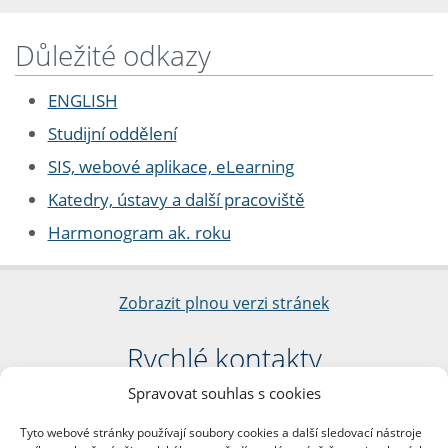
Důležité odkazy
ENGLISH
Studijní oddělení
SIS, webové aplikace, eLearning
Katedry, ústavy a další pracoviště
Harmonogram ak. roku
Zobrazit plnou verzi stránek
Rychlé kontakty
Spravovat souhlas s cookies
Filozofická fakulta
Univerzita Karlova
Tyto webové stránky používají soubory cookies a další sledovací nástroje
nám. Jana Palacha 1/2