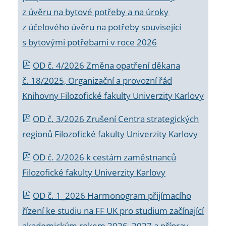
z úvěru na bytové potřeby a na úroky
z účelového úvěru na potřeby související
s bytovými potřebami v roce 2026
OD č. 4/2026 Změna opatření děkana
č. 18/2025, Organizační a provozní řád
Knihovny Filozofické fakulty Univerzity Karlovy
OD č. 3/2026 Zrušení Centra strategických
regionů Filozofické fakulty Univerzity Karlovy
OD č. 2/2026 k
cestám zaměstnanců
Filozofické fakulty Univerzity Karlovy
OD č. 1_2026 Harmonogram přijímacího
řízení ke studiu na FF UK pro studium začínající
akademickým rokem 2026_2027 a příprav