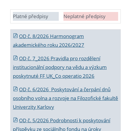
Platné předpisy
Neplatné předpisy
OD č. 8/2026 Harmonogram
akademického roku 2026/2027
OD č. 7_2026 Pravidla pro rozdělení
institucionální podpory na vědu a výzkum
poskytnuté FF UK_Co operatio 2026
OD č. 6/2026 Poskytování a čerpání dnů
osobního volna a rozvoje na Filozofické fakultě
Univerzity Karlovy
OD č. 5/2026 Podrobnosti k poskytování
příspěvku ze sociálního fondu na úroky