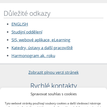
Důležité odkazy
ENGLISH
Studijní oddělení
SIS, webové aplikace, eLearning
Katedry, ústavy a další pracoviště
Harmonogram ak. roku
Zobrazit plnou verzi stránek
Rychlé kontakty
Spravovat souhlas s cookies
Filozofická fakulta
Univerzita Karlova
Tyto webové stránky používají soubory cookies a další sledovací nástroje
nám. Jana Palacha 1/2