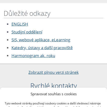
Důležité odkazy
ENGLISH
Studijní oddělení
SIS, webové aplikace, eLearning
Katedry, ústavy a další pracoviště
Harmonogram ak. roku
Zobrazit plnou verzi stránek
Rychlé kontakty
Spravovat souhlas s cookies
Filozofická fakulta
Univerzita Karlova
Tyto webové stránky používají soubory cookies a další sledovací nástroje
nám. Jana Palacha 1/2