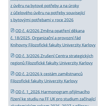
z úvěru na bytové potřeby a na úroky
z účelového úvěru na potřeby související
s bytovými potřebami v roce 2026
OD č. 4/2026 Změna opatření děkana
č. 18/2025, Organizační a provozní řád
Knihovny Filozofické fakulty Univerzity Karlovy
OD č. 3/2026 Zrušení Centra strategických
regionů Filozofické fakulty Univerzity Karlovy
OD č. 2/2026 k
cestám zaměstnanců
Filozofické fakulty Univerzity Karlovy
OD č. 1_2026 Harmonogram přijímacího
řízení ke studiu na FF UK pro studium začínající
akademickým rokem 2026_2027 a příprav