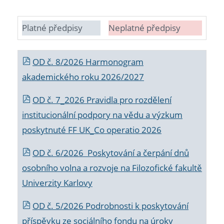
Platné předpisy
Neplatné předpisy
OD č. 8/2026 Harmonogram
akademického roku 2026/2027
OD č. 7_2026 Pravidla pro rozdělení
institucionální podpory na vědu a výzkum
poskytnuté FF UK_Co operatio 2026
OD č. 6/2026 Poskytování a čerpání dnů
osobního volna a rozvoje na Filozofické fakultě
Univerzity Karlovy
OD č. 5/2026 Podrobnosti k poskytování
příspěvku ze sociálního fondu na úroky