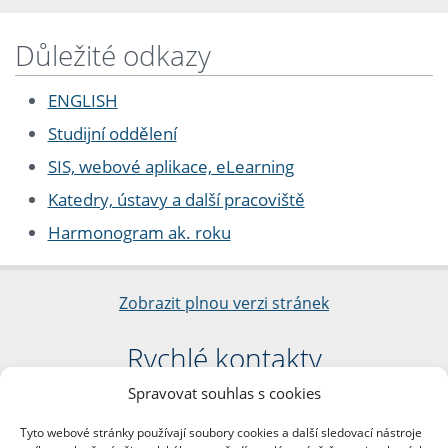
Důležité odkazy
ENGLISH
Studijní oddělení
SIS, webové aplikace, eLearning
Katedry, ústavy a další pracoviště
Harmonogram ak. roku
Zobrazit plnou verzi stránek
Rychlé kontakty
Spravovat souhlas s cookies
Filozofická fakulta
Univerzita Karlova
Tyto webové stránky používají soubory cookies a další sledovací nástroje
nám. Jana Palacha 1/2