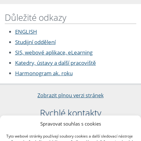
Důležité odkazy
ENGLISH
Studijní oddělení
SIS, webové aplikace, eLearning
Katedry, ústavy a další pracoviště
Harmonogram ak. roku
Zobrazit plnou verzi stránek
Rychlé kontakty
Spravovat souhlas s cookies
Filozofická fakulta
Univerzita Karlova
Tyto webové stránky používají soubory cookies a další sledovací nástroje
nám. Jana Palacha 1/2