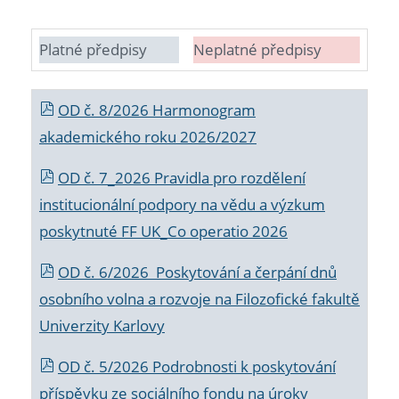
Platné předpisy
Neplatné předpisy
OD č. 8/2026 Harmonogram
akademického roku 2026/2027
OD č. 7_2026 Pravidla pro rozdělení
institucionální podpory na vědu a výzkum
poskytnuté FF UK_Co operatio 2026
OD č. 6/2026 Poskytování a čerpání dnů
osobního volna a rozvoje na Filozofické fakultě
Univerzity Karlovy
OD č. 5/2026 Podrobnosti k poskytování
příspěvku ze sociálního fondu na úroky