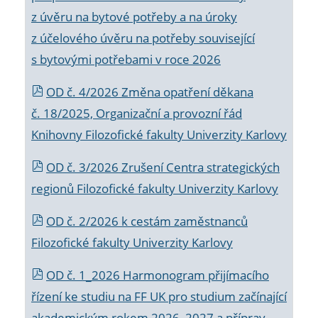
z úvěru na bytové potřeby a na úroky
z účelového úvěru na potřeby související
s bytovými potřebami v roce 2026
OD č. 4/2026 Změna opatření děkana
č. 18/2025, Organizační a provozní řád
Knihovny Filozofické fakulty Univerzity Karlovy
OD č. 3/2026 Zrušení Centra strategických
regionů Filozofické fakulty Univerzity Karlovy
OD č. 2/2026 k
cestám zaměstnanců
Filozofické fakulty Univerzity Karlovy
OD č. 1_2026 Harmonogram přijímacího
řízení ke studiu na FF UK pro studium začínající
akademickým rokem 2026_2027 a příprav