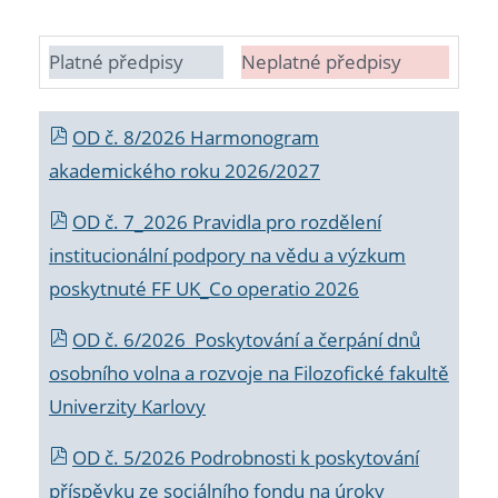
Platné předpisy
Neplatné předpisy
OD č. 8/2026 Harmonogram
akademického roku 2026/2027
OD č. 7_2026 Pravidla pro rozdělení
institucionální podpory na vědu a výzkum
poskytnuté FF UK_Co operatio 2026
OD č. 6/2026 Poskytování a čerpání dnů
osobního volna a rozvoje na Filozofické fakultě
Univerzity Karlovy
OD č. 5/2026 Podrobnosti k poskytování
příspěvku ze sociálního fondu na úroky