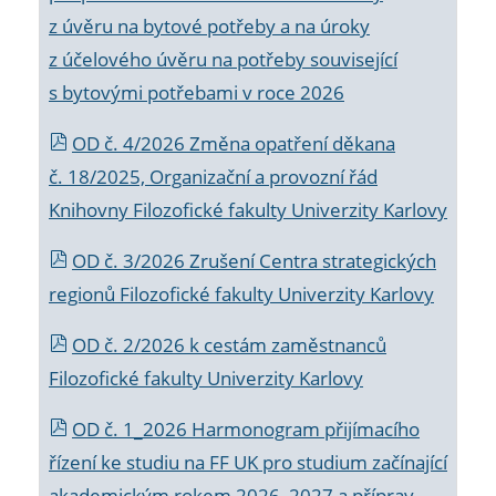
z úvěru na bytové potřeby a na úroky
z účelového úvěru na potřeby související
s bytovými potřebami v roce 2026
OD č. 4/2026 Změna opatření děkana
č. 18/2025, Organizační a provozní řád
Knihovny Filozofické fakulty Univerzity Karlovy
OD č. 3/2026 Zrušení Centra strategických
regionů Filozofické fakulty Univerzity Karlovy
OD č. 2/2026 k
cestám zaměstnanců
Filozofické fakulty Univerzity Karlovy
OD č. 1_2026 Harmonogram přijímacího
řízení ke studiu na FF UK pro studium začínající
akademickým rokem 2026_2027 a příprav