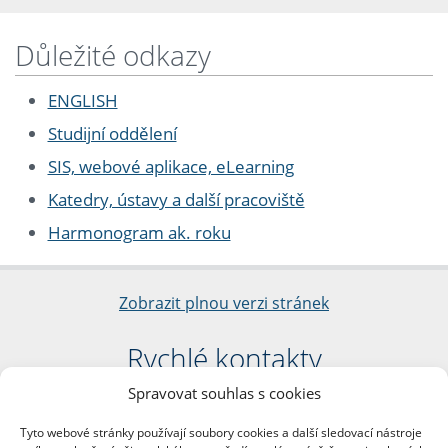
Důležité odkazy
ENGLISH
Studijní oddělení
SIS, webové aplikace, eLearning
Katedry, ústavy a další pracoviště
Harmonogram ak. roku
Zobrazit plnou verzi stránek
Rychlé kontakty
Spravovat souhlas s cookies
Filozofická fakulta
Univerzita Karlova
Tyto webové stránky používají soubory cookies a další sledovací nástroje
nám. Jana Palacha 1/2