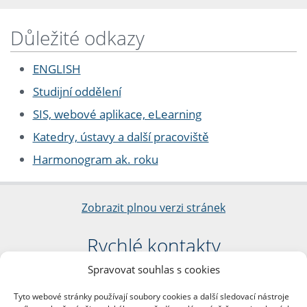
Důležité odkazy
ENGLISH
Studijní oddělení
SIS, webové aplikace, eLearning
Katedry, ústavy a další pracoviště
Harmonogram ak. roku
Zobrazit plnou verzi stránek
Rychlé kontakty
Spravovat souhlas s cookies
Filozofická fakulta
Univerzita Karlova
Tyto webové stránky používají soubory cookies a další sledovací nástroje
nám. Jana Palacha 1/2