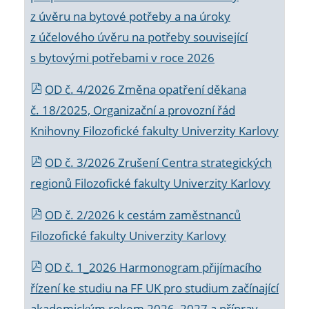
z úvěru na bytové potřeby a na úroky
z účelového úvěru na potřeby související
s bytovými potřebami v roce 2026
OD č. 4/2026 Změna opatření děkana
č. 18/2025, Organizační a provozní řád
Knihovny Filozofické fakulty Univerzity Karlovy
OD č. 3/2026 Zrušení Centra strategických
regionů Filozofické fakulty Univerzity Karlovy
OD č. 2/2026 k
cestám zaměstnanců
Filozofické fakulty Univerzity Karlovy
OD č. 1_2026 Harmonogram přijímacího
řízení ke studiu na FF UK pro studium začínající
akademickým rokem 2026_2027 a příprav