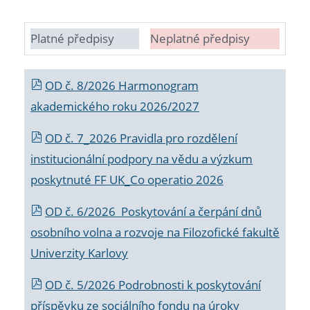
Platné předpisy
Neplatné předpisy
OD č. 8/2026 Harmonogram
akademického roku 2026/2027
OD č. 7_2026 Pravidla pro rozdělení
institucionální podpory na vědu a výzkum
poskytnuté FF UK_Co operatio 2026
OD č. 6/2026 Poskytování a čerpání dnů
osobního volna a rozvoje na Filozofické fakultě
Univerzity Karlovy
OD č. 5/2026 Podrobnosti k poskytování
příspěvku ze sociálního fondu na úroky