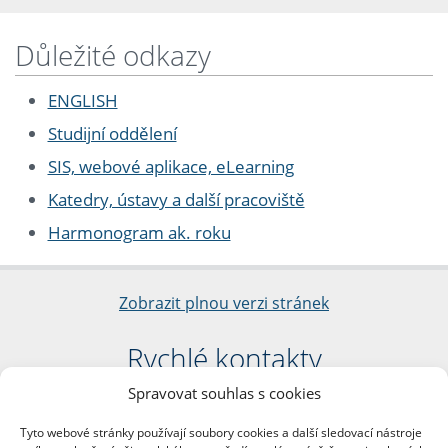
Důležité odkazy
ENGLISH
Studijní oddělení
SIS, webové aplikace, eLearning
Katedry, ústavy a další pracoviště
Harmonogram ak. roku
Zobrazit plnou verzi stránek
Rychlé kontakty
Spravovat souhlas s cookies
Filozofická fakulta
Univerzita Karlova
Tyto webové stránky používají soubory cookies a další sledovací nástroje
nám. Jana Palacha 1/2