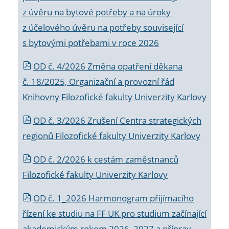
z úvěru na bytové potřeby a na úroky
z účelového úvěru na potřeby související
s bytovými potřebami v roce 2026
OD č. 4/2026 Změna opatření děkana
č. 18/2025, Organizační a provozní řád
Knihovny Filozofické fakulty Univerzity Karlovy
OD č. 3/2026 Zrušení Centra strategických
regionů Filozofické fakulty Univerzity Karlovy
OD č. 2/2026 k
cestám zaměstnanců
Filozofické fakulty Univerzity Karlovy
OD č. 1_2026 Harmonogram přijímacího
řízení ke studiu na FF UK pro studium začínající
akademickým rokem 2026_2027 a příprav