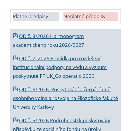
Platné předpisy
Neplatné předpisy
OD č. 8/2026 Harmonogram
akademického roku 2026/2027
OD č. 7_2026 Pravidla pro rozdělení
institucionální podpory na vědu a výzkum
poskytnuté FF UK_Co operatio 2026
OD č. 6/2026 Poskytování a čerpání dnů
osobního volna a rozvoje na Filozofické fakultě
Univerzity Karlovy
OD č. 5/2026 Podrobnosti k poskytování
příspěvku ze sociálního fondu na úroky