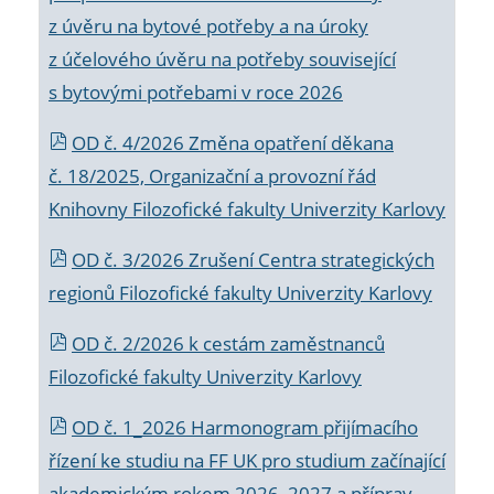
z úvěru na bytové potřeby a na úroky
z účelového úvěru na potřeby související
s bytovými potřebami v roce 2026
OD č. 4/2026 Změna opatření děkana
č. 18/2025, Organizační a provozní řád
Knihovny Filozofické fakulty Univerzity Karlovy
OD č. 3/2026 Zrušení Centra strategických
regionů Filozofické fakulty Univerzity Karlovy
OD č. 2/2026 k
cestám zaměstnanců
Filozofické fakulty Univerzity Karlovy
OD č. 1_2026 Harmonogram přijímacího
řízení ke studiu na FF UK pro studium začínající
akademickým rokem 2026_2027 a příprav