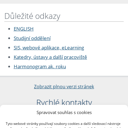
Důležité odkazy
ENGLISH
Studijní oddělení
SIS, webové aplikace, eLearning
Katedry, ústavy a další pracoviště
Harmonogram ak. roku
Zobrazit plnou verzi stránek
Rychlé kontakty
Spravovat souhlas s cookies
Filozofická fakulta
Univerzita Karlova
Tyto webové stránky používají soubory cookies a další sledovací nástroje
nám. Jana Palacha 1/2