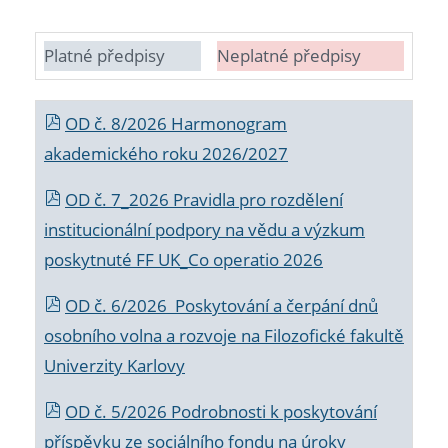
Platné předpisy
Neplatné předpisy
OD č. 8/2026 Harmonogram
akademického roku 2026/2027
OD č. 7_2026 Pravidla pro rozdělení
institucionální podpory na vědu a výzkum
poskytnuté FF UK_Co operatio 2026
OD č. 6/2026 Poskytování a čerpání dnů
osobního volna a rozvoje na Filozofické fakultě
Univerzity Karlovy
OD č. 5/2026 Podrobnosti k poskytování
příspěvku ze sociálního fondu na úroky