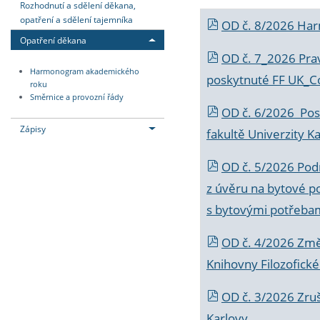
Rozhodnutí a sdělení děkana,
opatření a sdělení tajemníka
OD č. 8/2026 Ha
Opatření děkana
OD č. 7_2026 Prav
Harmonogram akademického
poskytnuté FF UK_C
roku
Směrnice a provozní řády
OD č. 6/2026 Posk
Zápisy
fakultě Univerzity K
OD č. 5/2026 Podr
z úvěru na bytové po
s bytovými potřebam
OD č. 4/2026 Změ
Knihovny Filozofické
OD č. 3/2026 Zruš
Karlovy