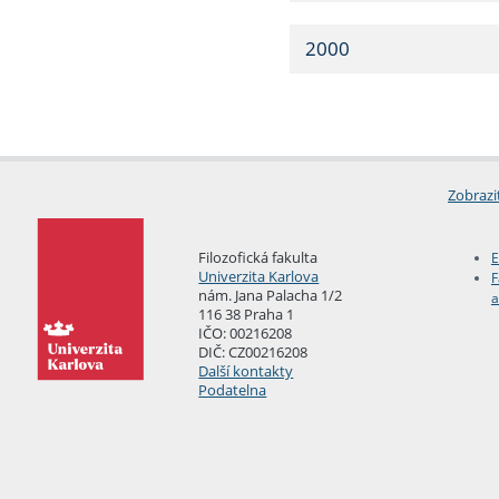
2000
Zobrazi
Filozofická fakulta
E
Univerzita Karlova
F
nám. Jana Palacha 1/2
a
116 38 Praha 1
IČO: 00216208
DIČ: CZ00216208
Další kontakty
Podatelna