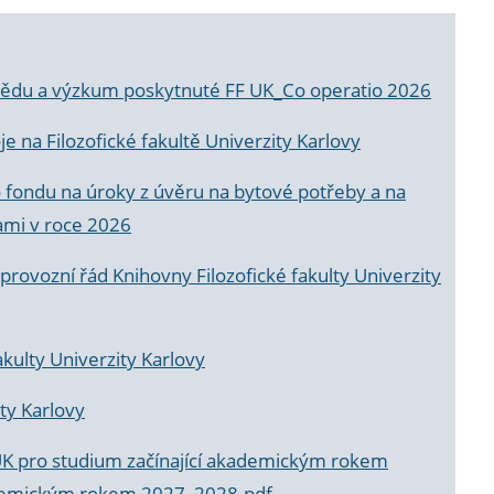
a vědu a výzkum poskytnuté FF UK_Co operatio 2026
 na Filozofické fakultě Univerzity Karlovy
o fondu na úroky z úvěru na bytové potřeby a na
ami v roce 2026
rovozní řád Knihovny Filozofické fakulty Univerzity
akulty Univerzity Karlovy
ty Karlovy
UK pro studium začínající akademickým rokem
akademickým rokem 2027_2028.pdf