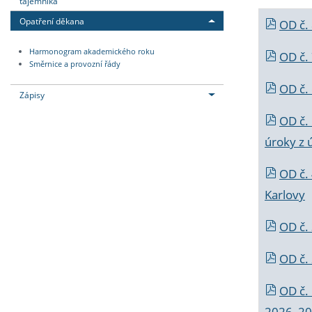
tajemníka
Opatření děkana
OD č.
Harmonogram akademického roku
OD č.
Směrnice a provozní řády
OD č. 
Zápisy
OD č.
úroky z 
OD č.
Karlovy
OD č. 
OD č.
OD č.
2026_202