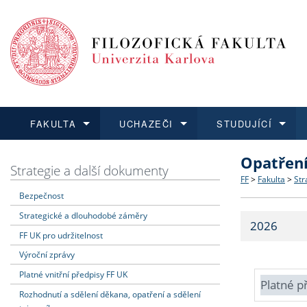
FAKULTA
UCHAZEČI
STUDUJÍCÍ
Opatřen
FAKULTA
UCHAZEČI
STUDUJÍCÍ
VĚDA A VÝZKUM
ZAHRANIČÍ
Struktura a
Co studova
Bakalářsk
O vědě a 
Aktuální n
Strategie a další dokumenty
FF
>
Fakulta
>
Str
Bezpečnost
Dozvědět se více
Podat přihlášku
Dozvědět se více
Dozvědět se více
Dozvědět se více
Strategie 
Učitelské 
Doktorské
Akademické
Vyjíždějící
Strategické a dlouhodobé záměry
2026
Podpora a
Informace 
Rigorózní 
Granty a p
Přijíždějíc
FF UK pro udržitelnost
Výroční zprávy
Absolventi
Vyjíždějíc
Platné vnitřní předpisy FF UK
Platné p
Rozhodnutí a sdělení děkana, opatření a sdělení
Fakultní š