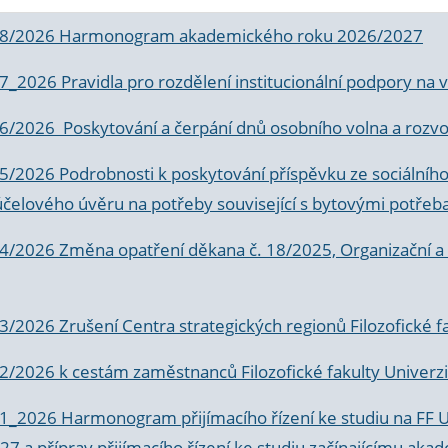
 8/2026 Harmonogram akademického roku 2026/2027
 7_2026 Pravidla pro rozdělení institucionální podpory n
6/2026 Poskytování a čerpání dnů osobního volna a rozvoje
 5/2026 Podrobnosti k poskytování příspěvku ze sociálníh
účelového úvěru na potřeby související s bytovými potřeb
 4/2026 Změna opatření děkana č. 18/2025, Organizační a p
3/2026 Zrušení Centra strategických regionů Filozofické f
 2/2026 k
cestám zaměstnanců Filozofické fakulty Univerzi
 1_2026 Harmonogram přijímacího řízení ke studiu na FF 
7 a příprav přijímacího řízení ke studiu začínajícímu 