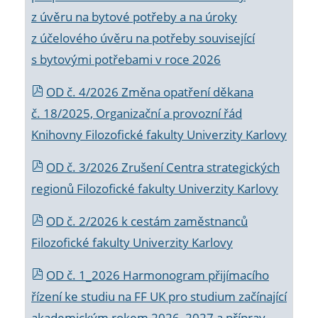
z úvěru na bytové potřeby a na úroky
z účelového úvěru na potřeby související
s bytovými potřebami v roce 2026
OD č. 4/2026 Změna opatření děkana
č. 18/2025, Organizační a provozní řád
Knihovny Filozofické fakulty Univerzity Karlovy
OD č. 3/2026 Zrušení Centra strategických
regionů Filozofické fakulty Univerzity Karlovy
OD č. 2/2026 k
cestám zaměstnanců
Filozofické fakulty Univerzity Karlovy
OD č. 1_2026 Harmonogram přijímacího
řízení ke studiu na FF UK pro studium začínající
akademickým rokem 2026_2027 a příprav