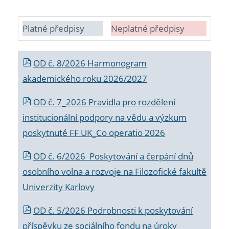
Platné předpisy
Neplatné předpisy
OD č. 8/2026 Harmonogram
akademického roku 2026/2027
OD č. 7_2026 Pravidla pro rozdělení
institucionální podpory na vědu a výzkum
poskytnuté FF UK_Co operatio 2026
OD č. 6/2026 Poskytování a čerpání dnů
osobního volna a rozvoje na Filozofické fakultě
Univerzity Karlovy
OD č. 5/2026 Podrobnosti k poskytování
příspěvku ze sociálního fondu na úroky