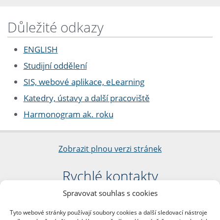
Důležité odkazy
ENGLISH
Studijní oddělení
SIS, webové aplikace, eLearning
Katedry, ústavy a další pracoviště
Harmonogram ak. roku
Zobrazit plnou verzi stránek
Rychlé kontakty
Spravovat souhlas s cookies
Filozofická fakulta
Univerzita Karlova
Tyto webové stránky používají soubory cookies a další sledovací nástroje
nám. Jana Palacha 1/2