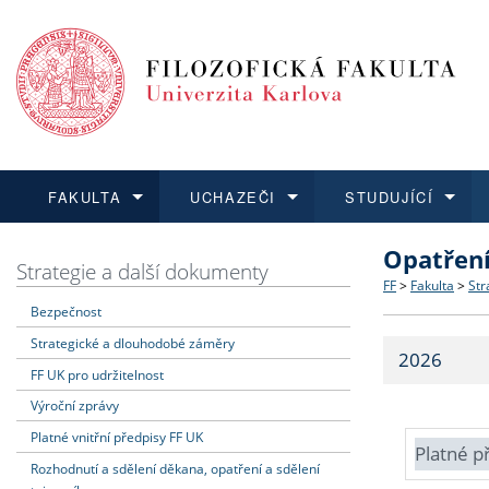
FAKULTA
UCHAZEČI
STUDUJÍCÍ
Opatřen
FAKULTA
UCHAZEČI
STUDUJÍCÍ
VĚDA A VÝZKUM
ZAHRANIČÍ
Struktura a
Co studova
Bakalářsk
O vědě a 
Aktuální n
Strategie a další dokumenty
FF
>
Fakulta
>
Str
Bezpečnost
Dozvědět se více
Podat přihlášku
Dozvědět se více
Dozvědět se více
Dozvědět se více
Strategie 
Učitelské 
Doktorské
Akademické
Vyjíždějící
Strategické a dlouhodobé záměry
2026
Podpora a
Informace 
Rigorózní 
Granty a p
Přijíždějíc
FF UK pro udržitelnost
Výroční zprávy
Absolventi
Vyjíždějíc
Platné vnitřní předpisy FF UK
Platné p
Rozhodnutí a sdělení děkana, opatření a sdělení
Fakultní š