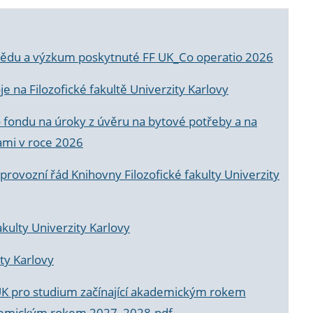
a vědu a výzkum poskytnuté FF UK_Co operatio 2026
 na Filozofické fakultě Univerzity Karlovy
o fondu na úroky z úvěru na bytové potřeby a na
ami v roce 2026
rovozní řád Knihovny Filozofické fakulty Univerzity
akulty Univerzity Karlovy
ty Karlovy
UK pro studium začínající akademickým rokem
akademickým rokem 2027_2028.pdf