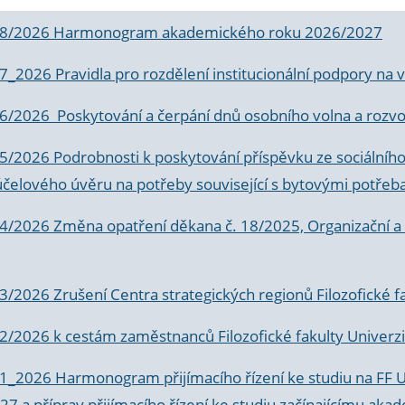
 8/2026 Harmonogram akademického roku 2026/2027
 7_2026 Pravidla pro rozdělení institucionální podpory n
6/2026 Poskytování a čerpání dnů osobního volna a rozvoje
 5/2026 Podrobnosti k poskytování příspěvku ze sociálníh
účelového úvěru na potřeby související s bytovými potřeb
 4/2026 Změna opatření děkana č. 18/2025, Organizační a p
3/2026 Zrušení Centra strategických regionů Filozofické f
 2/2026 k
cestám zaměstnanců Filozofické fakulty Univerzi
 1_2026 Harmonogram přijímacího řízení ke studiu na FF 
7 a příprav přijímacího řízení ke studiu začínajícímu 