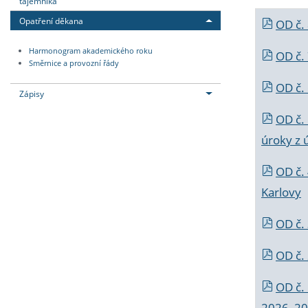
tajemníka
Opatření děkana
OD č.
Harmonogram akademického roku
OD č.
Směrnice a provozní řády
OD č. 
Zápisy
OD č.
úroky z 
OD č.
Karlovy
OD č. 
OD č.
OD č.
2026_202