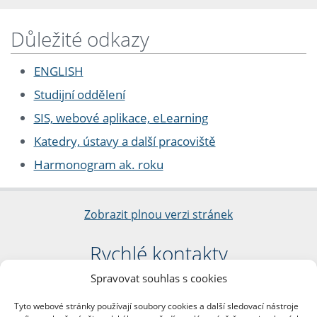
Důležité odkazy
ENGLISH
Studijní oddělení
SIS, webové aplikace, eLearning
Katedry, ústavy a další pracoviště
Harmonogram ak. roku
Zobrazit plnou verzi stránek
Rychlé kontakty
Spravovat souhlas s cookies
Filozofická fakulta
Univerzita Karlova
Tyto webové stránky používají soubory cookies a další sledovací nástroje
nám. Jana Palacha 1/2