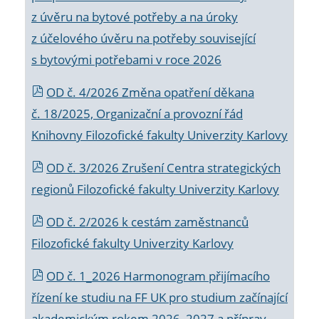
z úvěru na bytové potřeby a na úroky
z účelového úvěru na potřeby související
s bytovými potřebami v roce 2026
OD č. 4/2026 Změna opatření děkana
č. 18/2025, Organizační a provozní řád
Knihovny Filozofické fakulty Univerzity Karlovy
OD č. 3/2026 Zrušení Centra strategických
regionů Filozofické fakulty Univerzity Karlovy
OD č. 2/2026 k
cestám zaměstnanců
Filozofické fakulty Univerzity Karlovy
OD č. 1_2026 Harmonogram přijímacího
řízení ke studiu na FF UK pro studium začínající
akademickým rokem 2026_2027 a příprav