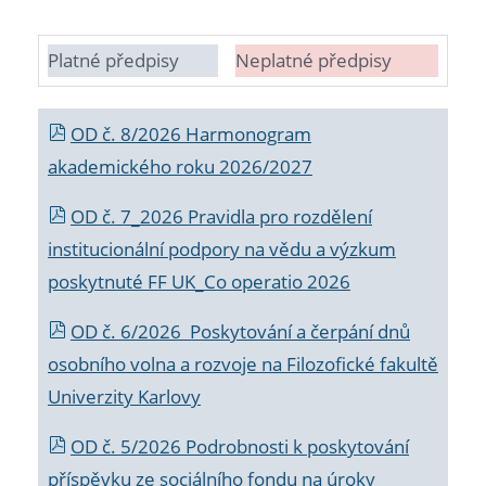
Platné předpisy
Neplatné předpisy
OD č. 8/2026 Harmonogram
akademického roku 2026/2027
OD č. 7_2026 Pravidla pro rozdělení
institucionální podpory na vědu a výzkum
poskytnuté FF UK_Co operatio 2026
OD č. 6/2026 Poskytování a čerpání dnů
osobního volna a rozvoje na Filozofické fakultě
Univerzity Karlovy
OD č. 5/2026 Podrobnosti k poskytování
příspěvku ze sociálního fondu na úroky