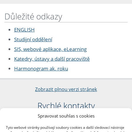
Důležité odkazy
ENGLISH
Studijní oddělení
SIS, webové aplikace, eLearning
Katedry, ústavy a další pracoviště
Harmonogram ak. roku
Zobrazit plnou verzi stránek
Rychlé kontakty
Spravovat souhlas s cookies
Filozofická fakulta
Univerzita Karlova
Tyto webové stránky používají soubory cookies a další sledovací nástroje
nám. Jana Palacha 1/2