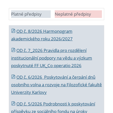
Platné předpisy
Neplatné předpisy
OD č. 8/2026 Harmonogram
akademického roku 2026/2027
OD č. 7_2026 Pravidla pro rozdělení
institucionální podpory na vědu a výzkum
poskytnuté FF UK_Co operatio 2026
OD č. 6/2026 Poskytování a čerpání dnů
osobního volna a rozvoje na Filozofické fakultě
Univerzity Karlovy
OD č. 5/2026 Podrobnosti k poskytování
příspěvku ze sociálního fondu na úroky