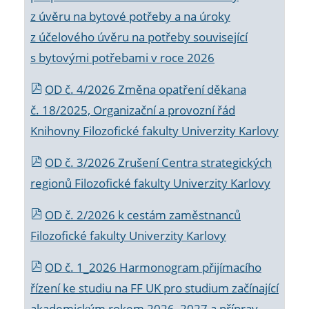
z úvěru na bytové potřeby a na úroky
z účelového úvěru na potřeby související
s bytovými potřebami v roce 2026
OD č. 4/2026 Změna opatření děkana
č. 18/2025, Organizační a provozní řád
Knihovny Filozofické fakulty Univerzity Karlovy
OD č. 3/2026 Zrušení Centra strategických
regionů Filozofické fakulty Univerzity Karlovy
OD č. 2/2026 k
cestám zaměstnanců
Filozofické fakulty Univerzity Karlovy
OD č. 1_2026 Harmonogram přijímacího
řízení ke studiu na FF UK pro studium začínající
akademickým rokem 2026_2027 a příprav