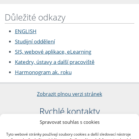
Důležité odkazy
ENGLISH
Studijní oddělení
SIS, webové aplikace, eLearning
Katedry, ústavy a další pracoviště
Harmonogram ak. roku
Zobrazit plnou verzi stránek
Rychlé kontakty
Spravovat souhlas s cookies
Filozofická fakulta
Univerzita Karlova
Tyto webové stránky používají soubory cookies a další sledovací nástroje
nám. Jana Palacha 1/2