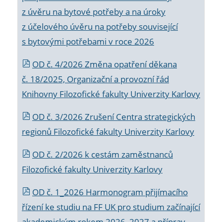
z úvěru na bytové potřeby a na úroky
z účelového úvěru na potřeby související
s bytovými potřebami v roce 2026
OD č. 4/2026 Změna opatření děkana
č. 18/2025, Organizační a provozní řád
Knihovny Filozofické fakulty Univerzity Karlovy
OD č. 3/2026 Zrušení Centra strategických
regionů Filozofické fakulty Univerzity Karlovy
OD č. 2/2026 k
cestám zaměstnanců
Filozofické fakulty Univerzity Karlovy
OD č. 1_2026 Harmonogram přijímacího
řízení ke studiu na FF UK pro studium začínající
akademickým rokem 2026_2027 a příprav