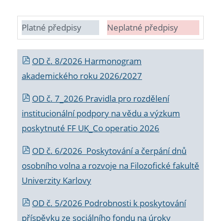
Platné předpisy
Neplatné předpisy
OD č. 8/2026 Harmonogram
akademického roku 2026/2027
OD č. 7_2026 Pravidla pro rozdělení
institucionální podpory na vědu a výzkum
poskytnuté FF UK_Co operatio 2026
OD č. 6/2026 Poskytování a čerpání dnů
osobního volna a rozvoje na Filozofické fakultě
Univerzity Karlovy
OD č. 5/2026 Podrobnosti k poskytování
příspěvku ze sociálního fondu na úroky