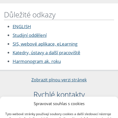
Důležité odkazy
ENGLISH
Studijní oddělení
SIS, webové aplikace, eLearning
Katedry, ústavy a další pracoviště
Harmonogram ak. roku
Zobrazit plnou verzi stránek
Rychlé kontakty
Spravovat souhlas s cookies
Filozofická fakulta
Univerzita Karlova
Tyto webové stránky používají soubory cookies a další sledovací nástroje
nám. Jana Palacha 1/2