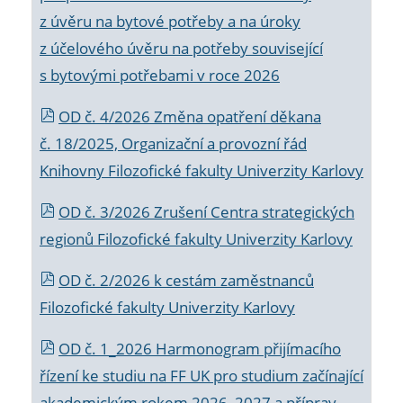
z úvěru na bytové potřeby a na úroky
z účelového úvěru na potřeby související
s bytovými potřebami v roce 2026
OD č. 4/2026 Změna opatření děkana
č. 18/2025, Organizační a provozní řád
Knihovny Filozofické fakulty Univerzity Karlovy
OD č. 3/2026 Zrušení Centra strategických
regionů Filozofické fakulty Univerzity Karlovy
OD č. 2/2026 k
cestám zaměstnanců
Filozofické fakulty Univerzity Karlovy
OD č. 1_2026 Harmonogram přijímacího
řízení ke studiu na FF UK pro studium začínající
akademickým rokem 2026_2027 a příprav