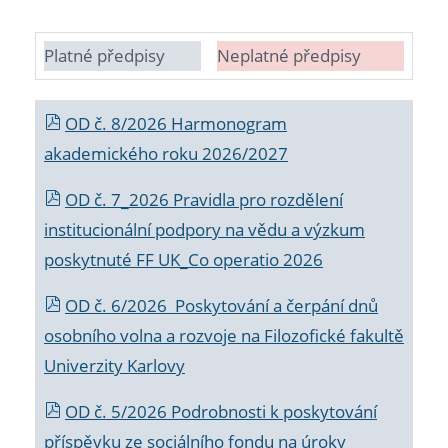
Platné předpisy
Neplatné předpisy
OD č. 8/2026 Harmonogram
akademického roku 2026/2027
OD č. 7_2026 Pravidla pro rozdělení
institucionální podpory na vědu a výzkum
poskytnuté FF UK_Co operatio 2026
OD č. 6/2026 Poskytování a čerpání dnů
osobního volna a rozvoje na Filozofické fakultě
Univerzity Karlovy
OD č. 5/2026 Podrobnosti k poskytování
příspěvku ze sociálního fondu na úroky