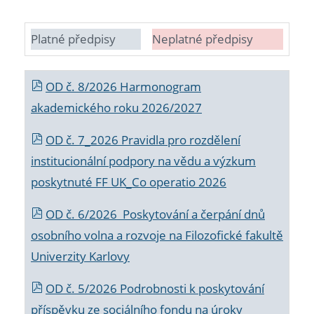
Platné předpisy
Neplatné předpisy
OD č. 8/2026 Harmonogram
akademického roku 2026/2027
OD č. 7_2026 Pravidla pro rozdělení
institucionální podpory na vědu a výzkum
poskytnuté FF UK_Co operatio 2026
OD č. 6/2026 Poskytování a čerpání dnů
osobního volna a rozvoje na Filozofické fakultě
Univerzity Karlovy
OD č. 5/2026 Podrobnosti k poskytování
příspěvku ze sociálního fondu na úroky