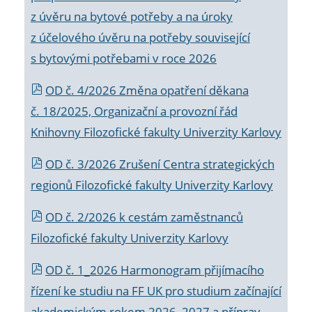
z úvěru na bytové potřeby a na úroky
z účelového úvěru na potřeby související
s bytovými potřebami v roce 2026
OD č. 4/2026 Změna opatření děkana
č. 18/2025, Organizační a provozní řád
Knihovny Filozofické fakulty Univerzity Karlovy
OD č. 3/2026 Zrušení Centra strategických
regionů Filozofické fakulty Univerzity Karlovy
OD č. 2/2026 k
cestám zaměstnanců
Filozofické fakulty Univerzity Karlovy
OD č. 1_2026 Harmonogram přijímacího
řízení ke studiu na FF UK pro studium začínající
akademickým rokem 2026_2027 a příprav