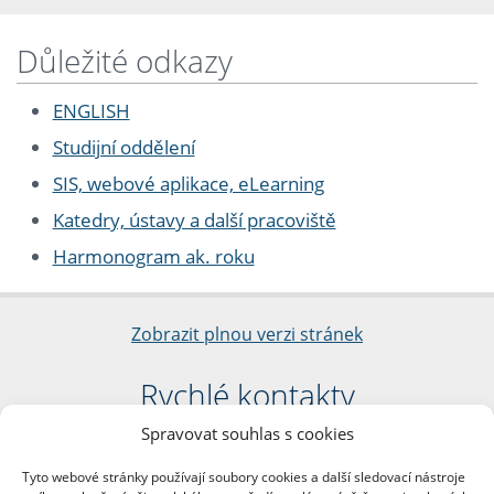
Důležité odkazy
ENGLISH
Studijní oddělení
SIS, webové aplikace, eLearning
Katedry, ústavy a další pracoviště
Harmonogram ak. roku
Zobrazit plnou verzi stránek
Rychlé kontakty
Spravovat souhlas s cookies
Filozofická fakulta
Univerzita Karlova
Tyto webové stránky používají soubory cookies a další sledovací nástroje
nám. Jana Palacha 1/2