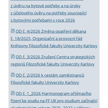
z úvěru na bytové potřeby a na úroky
z účelového úvěru na potřeby související
s bytovými potřebami v roce 2026
OD č. 4/2026 Změna opatření děkana
č. 18/2025, Organizační a provozní řád
Knihovny Filozofické fakulty Univerzity Karlovy
OD č. 3/2026 Zrušení Centra strategických
regionů Filozofické fakulty Univerzity Karlovy
OD č. 2/2026 k
cestám zaměstnanců
Filozofické fakulty Univerzity Karlovy
OD č. 1_2026 Harmonogram přijímacího
řízení ke studiu na FF UK pro studium začínající
akademickým rokem 2026_2027 a příprav