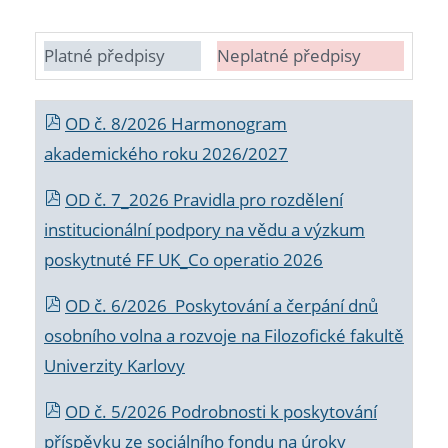
Platné předpisy
Neplatné předpisy
OD č. 8/2026 Harmonogram
akademického roku 2026/2027
OD č. 7_2026 Pravidla pro rozdělení
institucionální podpory na vědu a výzkum
poskytnuté FF UK_Co operatio 2026
OD č. 6/2026 Poskytování a čerpání dnů
osobního volna a rozvoje na Filozofické fakultě
Univerzity Karlovy
OD č. 5/2026 Podrobnosti k poskytování
příspěvku ze sociálního fondu na úroky