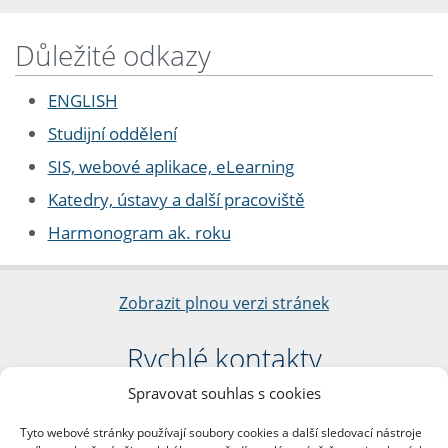
Důležité odkazy
ENGLISH
Studijní oddělení
SIS, webové aplikace, eLearning
Katedry, ústavy a další pracoviště
Harmonogram ak. roku
Zobrazit plnou verzi stránek
Rychlé kontakty
Spravovat souhlas s cookies
Filozofická fakulta
Univerzita Karlova
Tyto webové stránky používají soubory cookies a další sledovací nástroje
nám. Jana Palacha 1/2