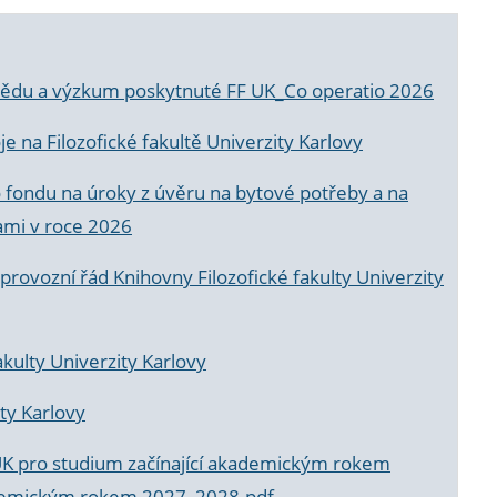
a vědu a výzkum poskytnuté FF UK_Co operatio 2026
 na Filozofické fakultě Univerzity Karlovy
o fondu na úroky z úvěru na bytové potřeby a na
ami v roce 2026
rovozní řád Knihovny Filozofické fakulty Univerzity
akulty Univerzity Karlovy
ty Karlovy
UK pro studium začínající akademickým rokem
akademickým rokem 2027_2028.pdf