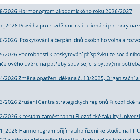
 8/2026 Harmonogram akademického roku 2026/2027
 7_2026 Pravidla pro rozdělení institucionální podpory n
6/2026 Poskytování a čerpání dnů osobního volna a rozvoje
 5/2026 Podrobnosti k poskytování příspěvku ze sociálníh
účelového úvěru na potřeby související s bytovými potřeb
 4/2026 Změna opatření děkana č. 18/2025, Organizační a p
3/2026 Zrušení Centra strategických regionů Filozofické f
 2/2026 k
cestám zaměstnanců Filozofické fakulty Univerzi
 1_2026 Harmonogram přijímacího řízení ke studiu na FF 
7 a příprav přijímacího řízení ke studiu začínajícímu 