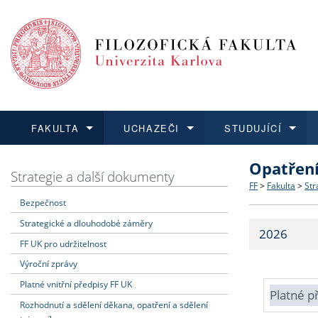
FAKULTA
UCHAZEČI
STUDUJÍCÍ
Opatřen
FAKULTA
UCHAZEČI
STUDUJÍCÍ
VĚDA A VÝZKUM
ZAHRANIČÍ
Struktura a
Co studova
Bakalářsk
O vědě a 
Aktuální n
Strategie a další dokumenty
FF
>
Fakulta
>
Str
Bezpečnost
Dozvědět se více
Podat přihlášku
Dozvědět se více
Dozvědět se více
Dozvědět se více
Strategie 
Učitelské 
Doktorské
Akademické
Vyjíždějící
Strategické a dlouhodobé záměry
2026
Podpora a
Informace 
Rigorózní 
Granty a p
Přijíždějíc
FF UK pro udržitelnost
Výroční zprávy
Absolventi
Vyjíždějíc
Platné vnitřní předpisy FF UK
Platné p
Rozhodnutí a sdělení děkana, opatření a sdělení
Fakultní š