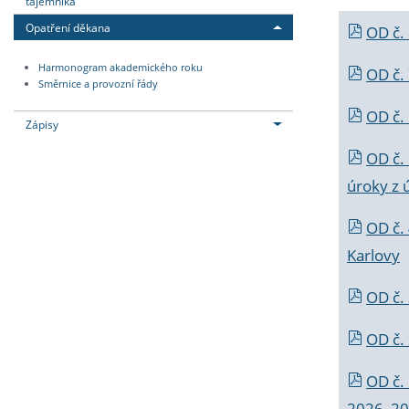
tajemníka
Opatření děkana
OD č.
Harmonogram akademického roku
OD č.
Směrnice a provozní řády
OD č. 
Zápisy
OD č.
úroky z 
OD č.
Karlovy
OD č. 
OD č.
OD č.
2026_202