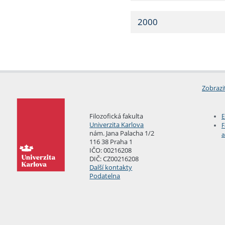
2000
Zobrazi
Filozofická fakulta
E
Univerzita Karlova
F
nám. Jana Palacha 1/2
a
116 38 Praha 1
IČO: 00216208
DIČ: CZ00216208
Další kontakty
Podatelna