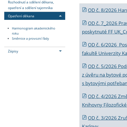
Rozhodnutí a sdělení děkana,
opatření a sdělení tajemníka
OD č. 8/2026 Ha
Opatření děkana
OD č. 7_2026 Prav
Harmonogram akademického
poskytnuté FF UK_C
roku
Směrnice a provozní řády
OD č. 6/2026 Posk
Zápisy
fakultě Univerzity K
OD č. 5/2026 Podr
z úvěru na bytové po
s bytovými potřebam
OD č. 4/2026 Změ
Knihovny Filozofické
OD č. 3/2026 Zruš
Karlovy