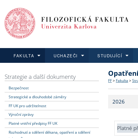
FAKULTA
UCHAZEČI
STUDUJÍCÍ
Opatřen
FAKULTA
UCHAZEČI
STUDUJÍCÍ
VĚDA A VÝZKUM
ZAHRANIČÍ
Struktura a
Co studova
Bakalářsk
O vědě a 
Aktuální n
Strategie a další dokumenty
FF
>
Fakulta
>
Str
Bezpečnost
Dozvědět se více
Podat přihlášku
Dozvědět se více
Dozvědět se více
Dozvědět se více
Strategie 
Učitelské 
Doktorské
Akademické
Vyjíždějící
Strategické a dlouhodobé záměry
2026
Podpora a
Informace 
Rigorózní 
Granty a p
Přijíždějíc
FF UK pro udržitelnost
Výroční zprávy
Absolventi
Vyjíždějíc
Platné vnitřní předpisy FF UK
Platné p
Rozhodnutí a sdělení děkana, opatření a sdělení
Fakultní š