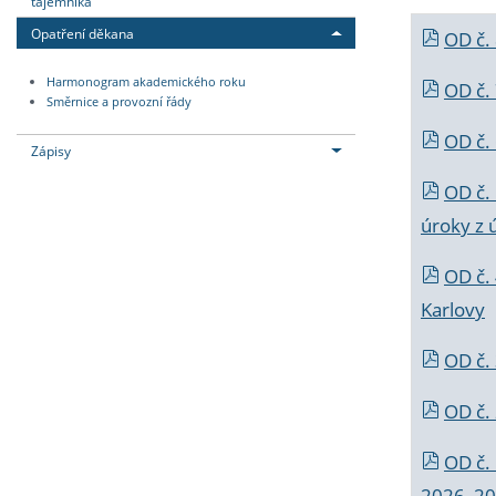
tajemníka
Opatření děkana
OD č.
Harmonogram akademického roku
OD č.
Směrnice a provozní řády
OD č. 
Zápisy
OD č.
úroky z 
OD č.
Karlovy
OD č. 
OD č.
OD č.
2026_202