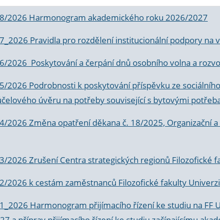
 8/2026 Harmonogram akademického roku 2026/2027
 7_2026 Pravidla pro rozdělení institucionální podpory n
6/2026 Poskytování a čerpání dnů osobního volna a rozvoje
 5/2026 Podrobnosti k poskytování příspěvku ze sociálníh
účelového úvěru na potřeby související s bytovými potřeb
 4/2026 Změna opatření děkana č. 18/2025, Organizační a p
3/2026 Zrušení Centra strategických regionů Filozofické f
 2/2026 k
cestám zaměstnanců Filozofické fakulty Univerzi
 1_2026 Harmonogram přijímacího řízení ke studiu na FF 
7 a příprav přijímacího řízení ke studiu začínajícímu 