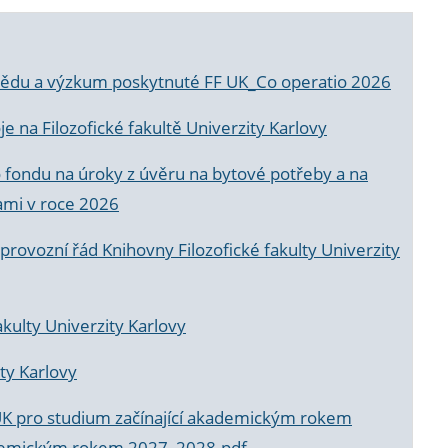
a vědu a výzkum poskytnuté FF UK_Co operatio 2026
 na Filozofické fakultě Univerzity Karlovy
o fondu na úroky z úvěru na bytové potřeby a na
ami v roce 2026
rovozní řád Knihovny Filozofické fakulty Univerzity
akulty Univerzity Karlovy
ty Karlovy
UK pro studium začínající akademickým rokem
akademickým rokem 2027_2028.pdf