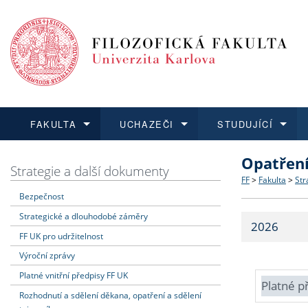
FAKULTA
UCHAZEČI
STUDUJÍCÍ
Opatřen
FAKULTA
UCHAZEČI
STUDUJÍCÍ
VĚDA A VÝZKUM
ZAHRANIČÍ
Struktura a
Co studova
Bakalářsk
O vědě a 
Aktuální n
Strategie a další dokumenty
FF
>
Fakulta
>
Str
Bezpečnost
Dozvědět se více
Podat přihlášku
Dozvědět se více
Dozvědět se více
Dozvědět se více
Strategie 
Učitelské 
Doktorské
Akademické
Vyjíždějící
Strategické a dlouhodobé záměry
2026
Podpora a
Informace 
Rigorózní 
Granty a p
Přijíždějíc
FF UK pro udržitelnost
Výroční zprávy
Absolventi
Vyjíždějíc
Platné vnitřní předpisy FF UK
Platné p
Rozhodnutí a sdělení děkana, opatření a sdělení
Fakultní š