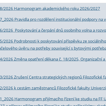
 8/2026 Harmonogram akademického roku 2026/2027
 7_2026 Pravidla pro rozdělení institucionální podpory n
6/2026 Poskytování a čerpání dnů osobního volna a rozvoje
 5/2026 Podrobnosti k poskytování příspěvku ze sociálníh
účelového úvěru na potřeby související s bytovými potřeb
 4/2026 Změna opatření děkana č. 18/2025, Organizační a p
3/2026 Zrušení Centra strategických regionů Filozofické f
 2/2026 k
cestám zaměstnanců Filozofické fakulty Univerzi
 1_2026 Harmonogram přijímacího řízení ke studiu na FF 
7 a příprav přijímacího řízení ke studiu začínajícímu 