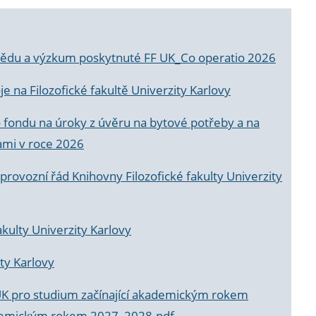
a vědu a výzkum poskytnuté FF UK_Co operatio 2026
 na Filozofické fakultě Univerzity Karlovy
o fondu na úroky z úvěru na bytové potřeby a na
ami v roce 2026
rovozní řád Knihovny Filozofické fakulty Univerzity
akulty Univerzity Karlovy
ty Karlovy
UK pro studium začínající akademickým rokem
akademickým rokem 2027_2028.pdf