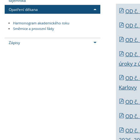
tajemníka
Opatření děkana
OD č.
Harmonogram akademického roku
OD č.
Směrnice a provozní řády
OD č. 
Zápisy
OD č.
úroky z 
OD č.
Karlovy
OD č. 
OD č.
OD č.
2026_202