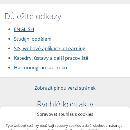
Důležité odkazy
ENGLISH
Studijní oddělení
SIS, webové aplikace, eLearning
Katedry, ústavy a další pracoviště
Harmonogram ak. roku
Zobrazit plnou verzi stránek
Rychlé kontakty
Spravovat souhlas s cookies
Filozofická fakulta
Univerzita Karlova
Tyto webové stránky používají soubory cookies a další sledovací nástroje
nám. Jana Palacha 1/2