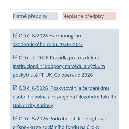
Platné předpisy
Neplatné předpisy
OD č. 8/2026 Harmonogram
akademického roku 2026/2027
OD č. 7_2026 Pravidla pro rozdělení
institucionální podpory na vědu a výzkum
poskytnuté FF UK_Co operatio 2026
OD č. 6/2026 Poskytování a čerpání dnů
osobního volna a rozvoje na Filozofické fakultě
Univerzity Karlovy
OD č. 5/2026 Podrobnosti k poskytování
příspěvku ze sociálního fondu na úroky