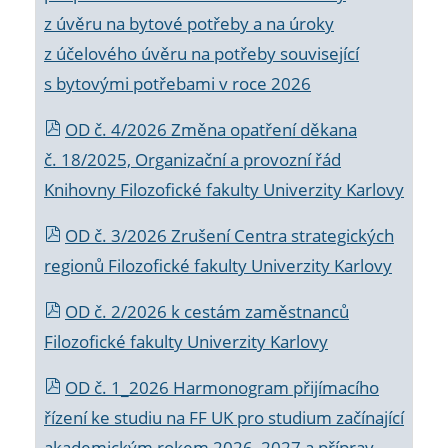
z úvěru na bytové potřeby a na úroky
z účelového úvěru na potřeby související
s bytovými potřebami v roce 2026
OD č. 4/2026 Změna opatření děkana
č. 18/2025, Organizační a provozní řád
Knihovny Filozofické fakulty Univerzity Karlovy
OD č. 3/2026 Zrušení Centra strategických
regionů Filozofické fakulty Univerzity Karlovy
OD č. 2/2026 k
cestám zaměstnanců
Filozofické fakulty Univerzity Karlovy
OD č. 1_2026 Harmonogram přijímacího
řízení ke studiu na FF UK pro studium začínající
akademickým rokem 2026_2027 a příprav