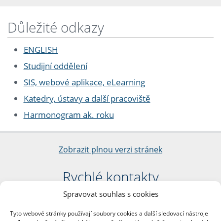
Důležité odkazy
ENGLISH
Studijní oddělení
SIS, webové aplikace, eLearning
Katedry, ústavy a další pracoviště
Harmonogram ak. roku
Zobrazit plnou verzi stránek
Rychlé kontakty
Spravovat souhlas s cookies
Filozofická fakulta
Univerzita Karlova
Tyto webové stránky používají soubory cookies a další sledovací nástroje
nám. Jana Palacha 1/2