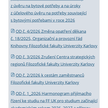
z úvěru na bytové potřeby a na úroky
z účelového úvěru na potřeby související
s bytovými potřebami v roce 2026
OD č. 4/2026 Změna opatření děkana
č. 18/2025, Organizační a provozní řád
Knihovny Filozofické fakulty Univerzity Karlovy
OD č. 3/2026 Zrušení Centra strategických
regionů Filozofické fakulty Univerzity Karlovy
OD č. 2/2026 k
cestám zaměstnanců
Filozofické fakulty Univerzity Karlovy
OD č. 1_2026 Harmonogram přijímacího
řízení ke studiu na FF UK pro studium začínající
akademickým rokem 2026_2027 a příprav