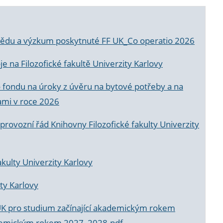
a vědu a výzkum poskytnuté FF UK_Co operatio 2026
 na Filozofické fakultě Univerzity Karlovy
o fondu na úroky z úvěru na bytové potřeby a na
ami v roce 2026
rovozní řád Knihovny Filozofické fakulty Univerzity
akulty Univerzity Karlovy
ty Karlovy
UK pro studium začínající akademickým rokem
akademickým rokem 2027_2028.pdf