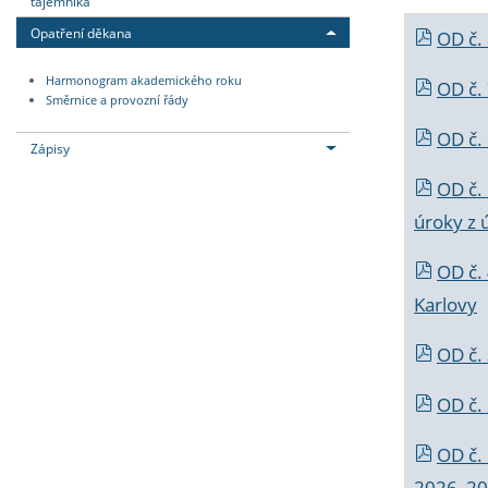
tajemníka
Opatření děkana
OD č.
Harmonogram akademického roku
OD č.
Směrnice a provozní řády
OD č. 
Zápisy
OD č.
úroky z 
OD č.
Karlovy
OD č. 
OD č.
OD č.
2026_202