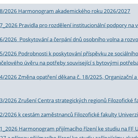
 8/2026 Harmonogram akademického roku 2026/2027
 7_2026 Pravidla pro rozdělení institucionální podpory n
6/2026 Poskytování a čerpání dnů osobního volna a rozvoje
 5/2026 Podrobnosti k poskytování příspěvku ze sociálníh
účelového úvěru na potřeby související s bytovými potřeb
 4/2026 Změna opatření děkana č. 18/2025, Organizační a p
3/2026 Zrušení Centra strategických regionů Filozofické f
 2/2026 k
cestám zaměstnanců Filozofické fakulty Univerzi
 1_2026 Harmonogram přijímacího řízení ke studiu na FF 
7 a příprav přijímacího řízení ke studiu začínajícímu 