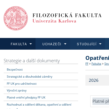
FAKULTA
UCHAZEČI
STUDUJÍCÍ
Opatřen
FAKULTA
UCHAZEČI
STUDUJÍCÍ
VĚDA A VÝZKUM
ZAHRANIČÍ
Struktura a
Co studova
Bakalářsk
O vědě a 
Aktuální n
Strategie a další dokumenty
FF
>
Fakulta
>
Str
Bezpečnost
Dozvědět se více
Podat přihlášku
Dozvědět se více
Dozvědět se více
Dozvědět se více
Strategie 
Učitelské 
Doktorské
Akademické
Vyjíždějící
Strategické a dlouhodobé záměry
2026
Podpora a
Informace 
Rigorózní 
Granty a p
Přijíždějíc
FF UK pro udržitelnost
Výroční zprávy
Absolventi
Vyjíždějíc
Platné vnitřní předpisy FF UK
Platné p
Rozhodnutí a sdělení děkana, opatření a sdělení
Fakultní š