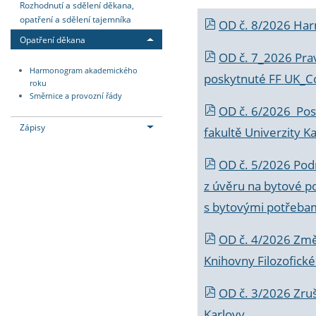
Rozhodnutí a sdělení děkana,
opatření a sdělení tajemníka
OD č. 8/2026 Ha
Opatření děkana
OD č. 7_2026 Prav
Harmonogram akademického
poskytnuté FF UK_C
roku
Směrnice a provozní řády
OD č. 6/2026 Posk
Zápisy
fakultě Univerzity K
OD č. 5/2026 Podr
z úvěru na bytové po
s bytovými potřebam
OD č. 4/2026 Změ
Knihovny Filozofické
OD č. 3/2026 Zruš
Karlovy