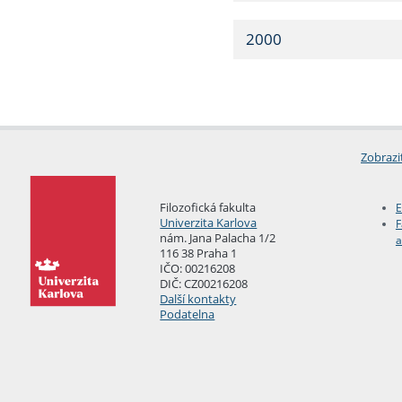
2000
Zobrazi
Filozofická fakulta
E
Univerzita Karlova
F
nám. Jana Palacha 1/2
a
116 38 Praha 1
IČO: 00216208
DIČ: CZ00216208
Další kontakty
Podatelna