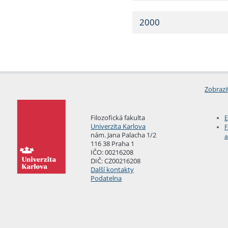
2000
Zobrazi
Filozofická fakulta
E
Univerzita Karlova
F
nám. Jana Palacha 1/2
a
116 38 Praha 1
IČO: 00216208
DIČ: CZ00216208
Další kontakty
Podatelna