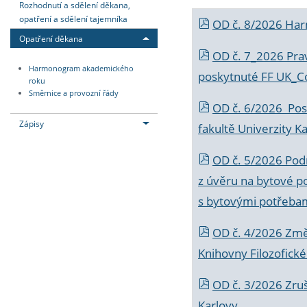
Rozhodnutí a sdělení děkana,
opatření a sdělení tajemníka
OD č. 8/2026 Ha
Opatření děkana
OD č. 7_2026 Prav
Harmonogram akademického
poskytnuté FF UK_C
roku
Směrnice a provozní řády
OD č. 6/2026 Posk
Zápisy
fakultě Univerzity K
OD č. 5/2026 Podr
z úvěru na bytové po
s bytovými potřebam
OD č. 4/2026 Změ
Knihovny Filozofické
OD č. 3/2026 Zruš
Karlovy