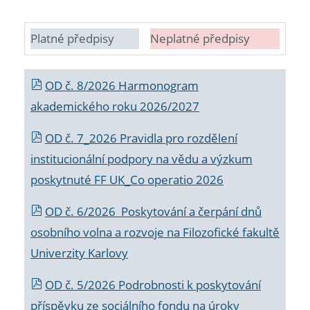
Platné předpisy
Neplatné předpisy
OD č. 8/2026 Harmonogram
akademického roku 2026/2027
OD č. 7_2026 Pravidla pro rozdělení
institucionální podpory na vědu a výzkum
poskytnuté FF UK_Co operatio 2026
OD č. 6/2026 Poskytování a čerpání dnů
osobního volna a rozvoje na Filozofické fakultě
Univerzity Karlovy
OD č. 5/2026 Podrobnosti k poskytování
příspěvku ze sociálního fondu na úroky