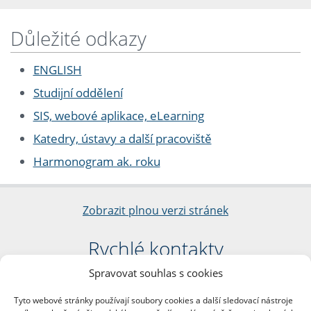
Důležité odkazy
ENGLISH
Studijní oddělení
SIS, webové aplikace, eLearning
Katedry, ústavy a další pracoviště
Harmonogram ak. roku
Zobrazit plnou verzi stránek
Rychlé kontakty
Spravovat souhlas s cookies
Filozofická fakulta
Univerzita Karlova
Tyto webové stránky používají soubory cookies a další sledovací nástroje
nám. Jana Palacha 1/2