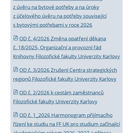
z úvěru na bytové potřeby a na úroky
z účelového úvěru na potřeby související
s bytovými potřebami v roce 2026
OD č. 4/2026 Změna opatření děkana
č. 18/2025, Organizační a provozní řád
Knihovny Filozofické fakulty Univerzity Karlovy
OD č. 3/2026 Zrušení Centra strategických
regionů Filozofické fakulty Univerzity Karlovy
OD č. 2/2026 k
cestám zaměstnanců
Filozofické fakulty Univerzity Karlovy
OD č. 1_2026 Harmonogram přijímacího
řízení ke studiu na FF UK pro studium začínající
akademickým rokem 2026_2027 a příprav