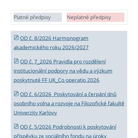
Platné předpisy
Neplatné předpisy
OD č. 8/2026 Harmonogram
akademického roku 2026/2027
OD č. 7_2026 Pravidla pro rozdělení
institucionální podpory na vědu a výzkum
poskytnuté FF UK_Co operatio 2026
OD č. 6/2026 Poskytování a čerpání dnů
osobního volna a rozvoje na Filozofické fakultě
Univerzity Karlovy
OD č. 5/2026 Podrobnosti k poskytování
příspěvku ze sociálního fondu na úroky