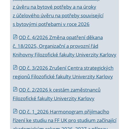
z úvěru na bytové potřeby a na úroky
z účelového úvěru na potřeby související
s bytovými potřebami v roce 2026
OD č. 4/2026 Změna opatření děkana
č. 18/2025, Organizační a provozní řád
Knihovny Filozofické fakulty Univerzity Karlovy
OD č. 3/2026 Zrušení Centra strategických
regionů Filozofické fakulty Univerzity Karlovy
OD č. 2/2026 k
cestám zaměstnanců
Filozofické fakulty Univerzity Karlovy
OD č. 1_2026 Harmonogram přijímacího
řízení ke studiu na FF UK pro studium začínající
akademickým rokem 2026_2027 a příprav