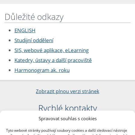
Důležité odkazy
ENGLISH
Studijní oddělení
SIS, webové aplikace, eLearning
Katedry, ústavy a další pracoviště
Harmonogram ak. roku
Zobrazit plnou verzi stránek
Rychlé kontakty
Spravovat souhlas s cookies
Filozofická fakulta
Univerzita Karlova
Tyto webové stránky používají soubory cookies a další sledovací nástroje
nám. Jana Palacha 1/2