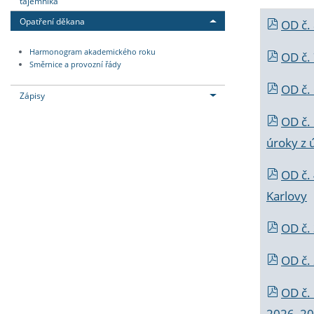
tajemníka
Opatření děkana
OD č.
Harmonogram akademického roku
OD č.
Směrnice a provozní řády
OD č. 
Zápisy
OD č.
úroky z 
OD č.
Karlovy
OD č. 
OD č.
OD č.
2026_202