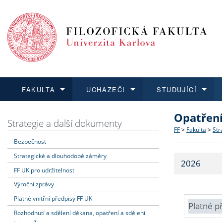
FAKULTA
UCHAZEČI
STUDUJÍCÍ
Opatřen
FAKULTA
UCHAZEČI
STUDUJÍCÍ
VĚDA A VÝZKUM
ZAHRANIČÍ
Struktura a
Co studova
Bakalářsk
O vědě a 
Aktuální n
Strategie a další dokumenty
FF
>
Fakulta
>
Str
Bezpečnost
Dozvědět se více
Podat přihlášku
Dozvědět se více
Dozvědět se více
Dozvědět se více
Strategie 
Učitelské 
Doktorské
Akademické
Vyjíždějící
Strategické a dlouhodobé záměry
2026
Podpora a
Informace 
Rigorózní 
Granty a p
Přijíždějíc
FF UK pro udržitelnost
Výroční zprávy
Absolventi
Vyjíždějíc
Platné vnitřní předpisy FF UK
Platné p
Rozhodnutí a sdělení děkana, opatření a sdělení
Fakultní š