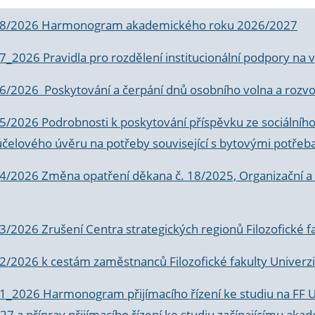
 8/2026 Harmonogram akademického roku 2026/2027
 7_2026 Pravidla pro rozdělení institucionální podpory n
6/2026 Poskytování a čerpání dnů osobního volna a rozvoje
 5/2026 Podrobnosti k poskytování příspěvku ze sociálníh
účelového úvěru na potřeby související s bytovými potřeb
 4/2026 Změna opatření děkana č. 18/2025, Organizační a p
3/2026 Zrušení Centra strategických regionů Filozofické f
 2/2026 k
cestám zaměstnanců Filozofické fakulty Univerzi
 1_2026 Harmonogram přijímacího řízení ke studiu na FF 
7 a příprav přijímacího řízení ke studiu začínajícímu 