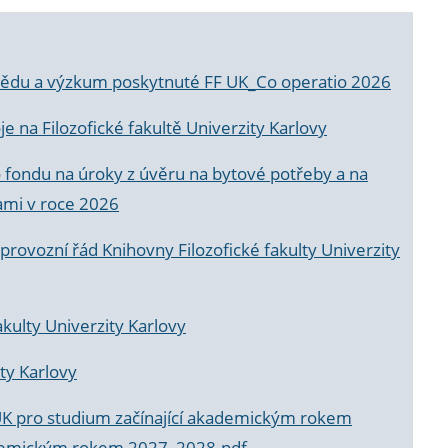
a vědu a výzkum poskytnuté FF UK_Co operatio 2026
 na Filozofické fakultě Univerzity Karlovy
o fondu na úroky z úvěru na bytové potřeby a na
ami v roce 2026
rovozní řád Knihovny Filozofické fakulty Univerzity
akulty Univerzity Karlovy
ty Karlovy
UK pro studium začínající akademickým rokem
akademickým rokem 2027_2028.pdf