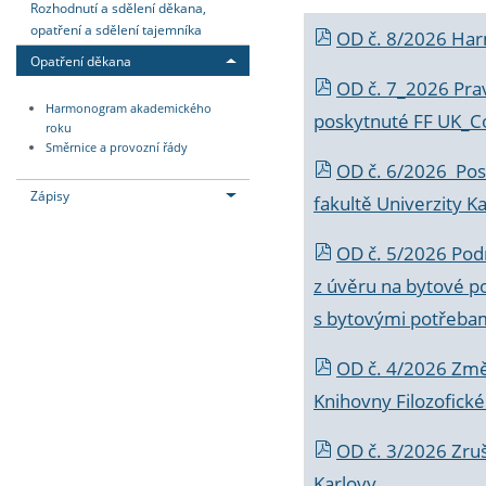
Rozhodnutí a sdělení děkana,
opatření a sdělení tajemníka
OD č. 8/2026 Ha
Opatření děkana
OD č. 7_2026 Prav
Harmonogram akademického
poskytnuté FF UK_C
roku
Směrnice a provozní řády
OD č. 6/2026 Posk
Zápisy
fakultě Univerzity K
OD č. 5/2026 Podr
z úvěru na bytové po
s bytovými potřebam
OD č. 4/2026 Změ
Knihovny Filozofické
OD č. 3/2026 Zruš
Karlovy