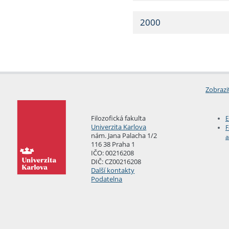
2000
Zobrazi
Filozofická fakulta
E
Univerzita Karlova
F
nám. Jana Palacha 1/2
a
116 38 Praha 1
IČO: 00216208
DIČ: CZ00216208
Další kontakty
Podatelna