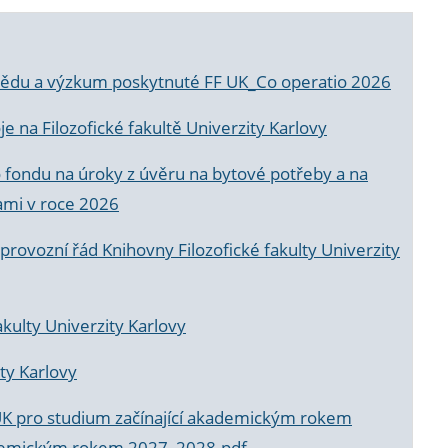
a vědu a výzkum poskytnuté FF UK_Co operatio 2026
 na Filozofické fakultě Univerzity Karlovy
o fondu na úroky z úvěru na bytové potřeby a na
ami v roce 2026
rovozní řád Knihovny Filozofické fakulty Univerzity
akulty Univerzity Karlovy
ty Karlovy
UK pro studium začínající akademickým rokem
akademickým rokem 2027_2028.pdf