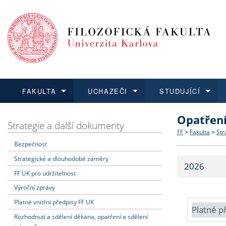
FAKULTA
UCHAZEČI
STUDUJÍCÍ
Opatřen
FAKULTA
UCHAZEČI
STUDUJÍCÍ
VĚDA A VÝZKUM
ZAHRANIČÍ
Struktura a
Co studova
Bakalářsk
O vědě a 
Aktuální n
Strategie a další dokumenty
FF
>
Fakulta
>
Str
Bezpečnost
Dozvědět se více
Podat přihlášku
Dozvědět se více
Dozvědět se více
Dozvědět se více
Strategie 
Učitelské 
Doktorské
Akademické
Vyjíždějící
Strategické a dlouhodobé záměry
2026
Podpora a
Informace 
Rigorózní 
Granty a p
Přijíždějíc
FF UK pro udržitelnost
Výroční zprávy
Absolventi
Vyjíždějíc
Platné vnitřní předpisy FF UK
Platné p
Rozhodnutí a sdělení děkana, opatření a sdělení
Fakultní š