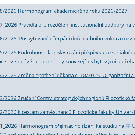
 8/2026 Harmonogram akademického roku 2026/2027
 7_2026 Pravidla pro rozdělení institucionální podpory n
6/2026 Poskytování a čerpání dnů osobního volna a rozvoje
 5/2026 Podrobnosti k poskytování příspěvku ze sociálníh
účelového úvěru na potřeby související s bytovými potřeb
 4/2026 Změna opatření děkana č. 18/2025, Organizační a p
3/2026 Zrušení Centra strategických regionů Filozofické f
 2/2026 k
cestám zaměstnanců Filozofické fakulty Univerzi
 1_2026 Harmonogram přijímacího řízení ke studiu na FF 
7 a příprav přijímacího řízení ke studiu začínajícímu 