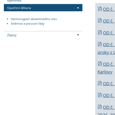
tajemníka
Opatření děkana
OD č.
Harmonogram akademického roku
OD č.
Směrnice a provozní řády
OD č. 
Zápisy
OD č.
úroky z 
OD č.
Karlovy
OD č. 
OD č.
OD č.
2026_202