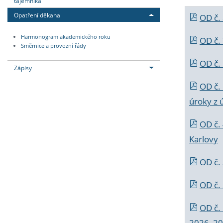
tajemníka
Opatření děkana
OD č.
Harmonogram akademického roku
OD č.
Směrnice a provozní řády
OD č. 
Zápisy
OD č.
úroky z 
OD č.
Karlovy
OD č. 
OD č.
OD č.
2026_202