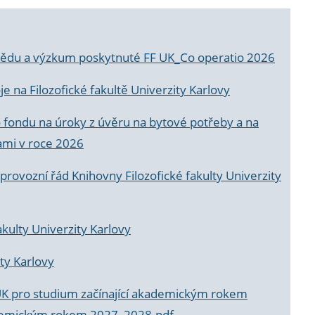
a vědu a výzkum poskytnuté FF UK_Co operatio 2026
 na Filozofické fakultě Univerzity Karlovy
o fondu na úroky z úvěru na bytové potřeby a na
ami v roce 2026
rovozní řád Knihovny Filozofické fakulty Univerzity
akulty Univerzity Karlovy
ty Karlovy
UK pro studium začínající akademickým rokem
akademickým rokem 2027_2028.pdf