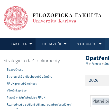
FAKULTA
UCHAZEČI
STUDUJÍCÍ
Opatřen
FAKULTA
UCHAZEČI
STUDUJÍCÍ
VĚDA A VÝZKUM
ZAHRANIČÍ
Struktura a
Co studova
Bakalářsk
O vědě a 
Aktuální n
Strategie a další dokumenty
FF
>
Fakulta
>
Str
Bezpečnost
Dozvědět se více
Podat přihlášku
Dozvědět se více
Dozvědět se více
Dozvědět se více
Strategie 
Učitelské 
Doktorské
Akademické
Vyjíždějící
Strategické a dlouhodobé záměry
2026
Podpora a
Informace 
Rigorózní 
Granty a p
Přijíždějíc
FF UK pro udržitelnost
Výroční zprávy
Absolventi
Vyjíždějíc
Platné vnitřní předpisy FF UK
Platné p
Rozhodnutí a sdělení děkana, opatření a sdělení
Fakultní š