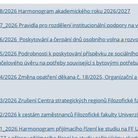
 8/2026 Harmonogram akademického roku 2026/2027
 7_2026 Pravidla pro rozdělení institucionální podpory n
6/2026 Poskytování a čerpání dnů osobního volna a rozvoje
 5/2026 Podrobnosti k poskytování příspěvku ze sociálníh
účelového úvěru na potřeby související s bytovými potřeb
 4/2026 Změna opatření děkana č. 18/2025, Organizační a p
3/2026 Zrušení Centra strategických regionů Filozofické f
 2/2026 k
cestám zaměstnanců Filozofické fakulty Univerzi
 1_2026 Harmonogram přijímacího řízení ke studiu na FF 
7 a příprav přijímacího řízení ke studiu začínajícímu 