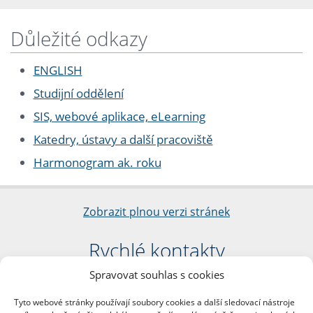
Důležité odkazy
ENGLISH
Studijní oddělení
SIS, webové aplikace, eLearning
Katedry, ústavy a další pracoviště
Harmonogram ak. roku
Zobrazit plnou verzi stránek
Rychlé kontakty
Spravovat souhlas s cookies
Filozofická fakulta
Univerzita Karlova
Tyto webové stránky používají soubory cookies a další sledovací nástroje
nám. Jana Palacha 1/2