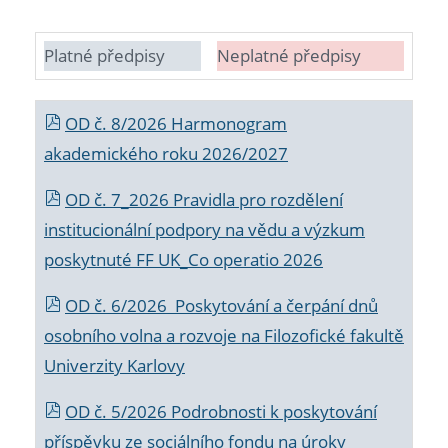
Platné předpisy
Neplatné předpisy
OD č. 8/2026 Harmonogram
akademického roku 2026/2027
OD č. 7_2026 Pravidla pro rozdělení
institucionální podpory na vědu a výzkum
poskytnuté FF UK_Co operatio 2026
OD č. 6/2026 Poskytování a čerpání dnů
osobního volna a rozvoje na Filozofické fakultě
Univerzity Karlovy
OD č. 5/2026 Podrobnosti k poskytování
příspěvku ze sociálního fondu na úroky