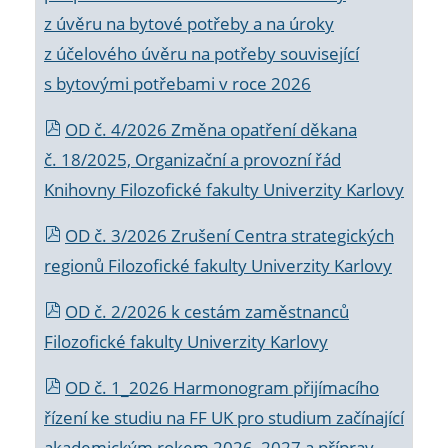
z úvěru na bytové potřeby a na úroky
z účelového úvěru na potřeby související
s bytovými potřebami v roce 2026
OD č. 4/2026 Změna opatření děkana
č. 18/2025, Organizační a provozní řád
Knihovny Filozofické fakulty Univerzity Karlovy
OD č. 3/2026 Zrušení Centra strategických
regionů Filozofické fakulty Univerzity Karlovy
OD č. 2/2026 k
cestám zaměstnanců
Filozofické fakulty Univerzity Karlovy
OD č. 1_2026 Harmonogram přijímacího
řízení ke studiu na FF UK pro studium začínající
akademickým rokem 2026_2027 a příprav