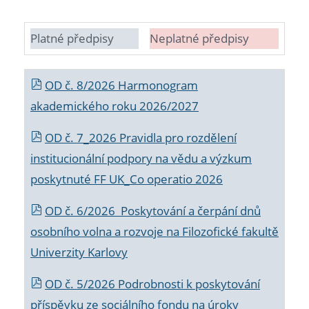
Platné předpisy
Neplatné předpisy
OD č. 8/2026 Harmonogram
akademického roku 2026/2027
OD č. 7_2026 Pravidla pro rozdělení
institucionální podpory na vědu a výzkum
poskytnuté FF UK_Co operatio 2026
OD č. 6/2026 Poskytování a čerpání dnů
osobního volna a rozvoje na Filozofické fakultě
Univerzity Karlovy
OD č. 5/2026 Podrobnosti k poskytování
příspěvku ze sociálního fondu na úroky