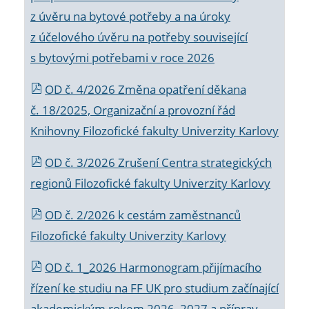
z úvěru na bytové potřeby a na úroky
z účelového úvěru na potřeby související
s bytovými potřebami v roce 2026
OD č. 4/2026 Změna opatření děkana
č. 18/2025, Organizační a provozní řád
Knihovny Filozofické fakulty Univerzity Karlovy
OD č. 3/2026 Zrušení Centra strategických
regionů Filozofické fakulty Univerzity Karlovy
OD č. 2/2026 k
cestám zaměstnanců
Filozofické fakulty Univerzity Karlovy
OD č. 1_2026 Harmonogram přijímacího
řízení ke studiu na FF UK pro studium začínající
akademickým rokem 2026_2027 a příprav