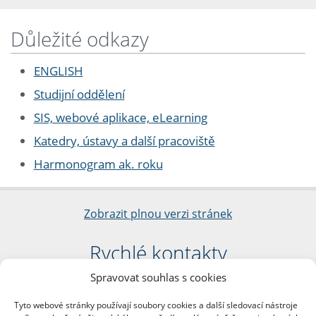
Důležité odkazy
ENGLISH
Studijní oddělení
SIS, webové aplikace, eLearning
Katedry, ústavy a další pracoviště
Harmonogram ak. roku
Zobrazit plnou verzi stránek
Rychlé kontakty
Spravovat souhlas s cookies
Filozofická fakulta
Univerzita Karlova
Tyto webové stránky používají soubory cookies a další sledovací nástroje
nám. Jana Palacha 1/2