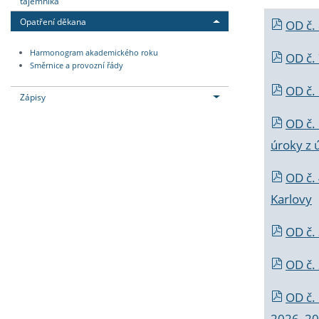
tajemníka
Opatření děkana
OD č.
Harmonogram akademického roku
OD č.
Směrnice a provozní řády
OD č. 
Zápisy
OD č.
úroky z 
OD č.
Karlovy
OD č. 
OD č.
OD č.
2026_202