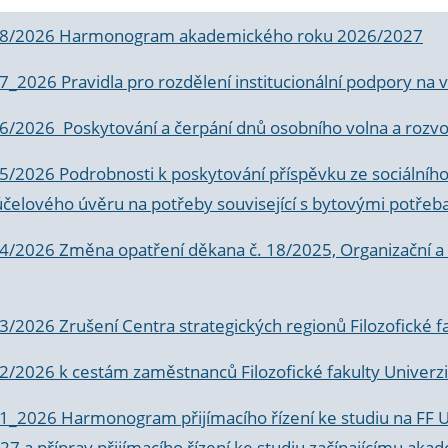
 8/2026 Harmonogram akademického roku 2026/2027
 7_2026 Pravidla pro rozdělení institucionální podpory n
6/2026 Poskytování a čerpání dnů osobního volna a rozvoje
 5/2026 Podrobnosti k poskytování příspěvku ze sociálníh
účelového úvěru na potřeby související s bytovými potřeb
 4/2026 Změna opatření děkana č. 18/2025, Organizační a p
3/2026 Zrušení Centra strategických regionů Filozofické f
 2/2026 k
cestám zaměstnanců Filozofické fakulty Univerzi
 1_2026 Harmonogram přijímacího řízení ke studiu na FF 
7 a příprav přijímacího řízení ke studiu začínajícímu 