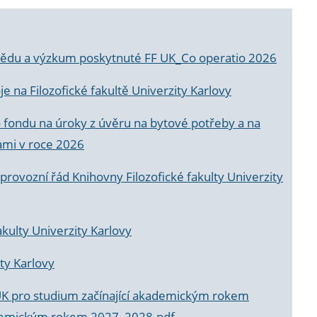
a vědu a výzkum poskytnuté FF UK_Co operatio 2026
 na Filozofické fakultě Univerzity Karlovy
o fondu na úroky z úvěru na bytové potřeby a na
ami v roce 2026
rovozní řád Knihovny Filozofické fakulty Univerzity
akulty Univerzity Karlovy
ty Karlovy
UK pro studium začínající akademickým rokem
akademickým rokem 2027_2028.pdf