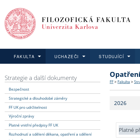
FAKULTA
UCHAZEČI
STUDUJÍCÍ
Opatřen
FAKULTA
UCHAZEČI
STUDUJÍCÍ
VĚDA A VÝZKUM
ZAHRANIČÍ
Struktura a
Co studova
Bakalářsk
O vědě a 
Aktuální n
Strategie a další dokumenty
FF
>
Fakulta
>
Str
Bezpečnost
Dozvědět se více
Podat přihlášku
Dozvědět se více
Dozvědět se více
Dozvědět se více
Strategie 
Učitelské 
Doktorské
Akademické
Vyjíždějící
Strategické a dlouhodobé záměry
2026
Podpora a
Informace 
Rigorózní 
Granty a p
Přijíždějíc
FF UK pro udržitelnost
Výroční zprávy
Absolventi
Vyjíždějíc
Platné vnitřní předpisy FF UK
Platné p
Rozhodnutí a sdělení děkana, opatření a sdělení
Fakultní š