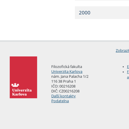
2000
Zobrazi
Filozofická fakulta
E
Univerzita Karlova
F
nám. Jana Palacha 1/2
a
116 38 Praha 1
IČO: 00216208
DIČ: CZ00216208
Další kontakty
Podatelna