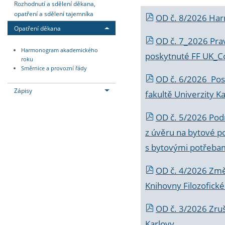
Rozhodnutí a sdělení děkana,
opatření a sdělení tajemníka
OD č. 8/2026 Ha
Opatření děkana
OD č. 7_2026 Prav
Harmonogram akademického
poskytnuté FF UK_C
roku
Směrnice a provozní řády
OD č. 6/2026 Posk
Zápisy
fakultě Univerzity K
OD č. 5/2026 Podr
z úvěru na bytové po
s bytovými potřebam
OD č. 4/2026 Změ
Knihovny Filozofické
OD č. 3/2026 Zruš
Karlovy